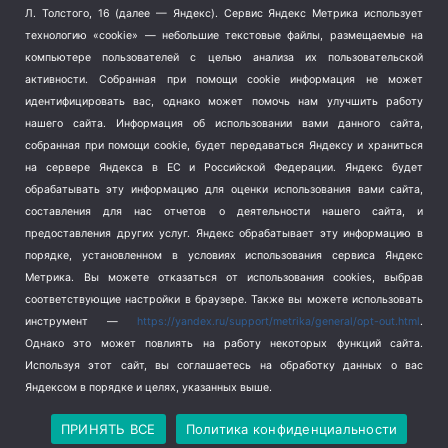
Терроризм
(1)
Л. Толстого, 16 (далее — Яндекс). Сервис Яндекс Метрика использует
Транспорт
(262)
технологию «cookie» — небольшие текстовые файлы, размещаемые на
компьютере пользователей с целью анализа их пользовательской
Туризм
(178)
активности.
Собранная при помощи cookie информация не может
Флот
(76)
идентифицировать вас, однако может помочь нам улучшить работу
Цены
(2)
нашего сайта. Информация об использовании вами данного сайта,
Школа и спорт
(2)
собранная при помощи cookie, будет передаваться Яндексу и храниться
Экология
(8)
на сервере Яндекса в ЕС и Российской Федерации. Яндекс будет
обрабатывать эту информацию для оценки использования вами сайта,
Экономика
(1172)
составления для нас отчетов о деятельности нашего сайта, и
предоставления других услуг. Яндекс обрабатывает эту информацию в
Мы в соцсетях
порядке, установленном в условиях использования сервиса Яндекс
Метрика.
Вы можете отказаться от использования cookies, выбрав
соответствующие настройки в браузере. Также вы можете использовать
инструмент —
https://yandex.ru/support/metrika/general/opt-out.html
.
Однако это может повлиять на работу некоторых функций сайта.
Используя этот сайт, вы соглашаетесь на обработку данных о вас
Яндексом в порядке и целях, указанных выше.
Copyright © 2026
СевКор — Новости Севастополя
Политика конфиденциальности
ПРИНЯТЬ ВСЕ
Политика конфиденциальности