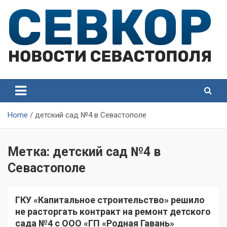
Skip
to
content
СевКор — Самые главные и актуальные новости
СевКор — Новости
Севастополя
Севастополя
Home
детский сад №4 в Севастополе
Метка:
детский сад №4 в
Севастополе
ГКУ «Капитальное строительство» решило
не расторгать контракт на ремонт детского
сада №4 с ООО «ГП «Родная Гавань»