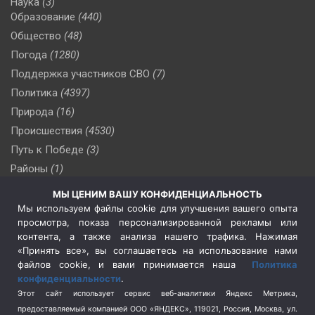
Наука
(3)
Образование
(440)
Общество
(48)
Погода
(1280)
Поддержка участников СВО
(7)
Политика
(4397)
Природа
(16)
Происшествия
(4530)
Путь к Победе
(3)
Районы
(1)
Россия
(510)
МЫ ЦЕНИМ ВАШУ КОНФИДЕНЦИАЛЬНОСТЬ
Сельское хозяйство
(3)
Мы используем файлы cookie для улучшения вашего опыта
просмотра, показа персонализированной рекламы или
Социальная политика
(3)
контента, а также анализа нашего трафика. Нажимая
Спецоперация в Украине
(657)
«Принять все», вы соглашаетесь на использование нами
Спецоперация на Украине
(404)
файлов cookie, и вами принимается наша
Политика
конфиденциальности
.
Спорт
(740)
Этот сайт использует сервис веб-аналитики Яндекс Метрика,
Тема недели
(210)
предоставляемый компанией ООО «ЯНДЕКС», 119021, Россия, Москва, ул.