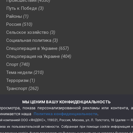
Происшествия
(4530)
Путь к Победе
(3)
Районы
(1)
Россия
(510)
Сельское хозяйство
(3)
Социальная политика
(3)
Спецоперация в Украине
(657)
Спецоперация на Украине
(404)
Спорт
(740)
Тема недели
(210)
Терроризм
(1)
Транспорт
(262)
Туризм
(178)
МЫ ЦЕНИМ ВАШУ КОНФИДЕНЦИАЛЬНОСТЬ
Флот
(76)
росмотра, показа персонализированной рекламы или контента, а
Цены
(2)
принимается наша
Политика конфиденциальности
.
Школа и спорт
(2)
й компанией ООО «ЯНДЕКС», 119021, Россия, Москва, ул. Л. Толстого, 16 (далее — 
за их пользовательской активности.
Собранная при помощи cookie информация 
Экология
(8)