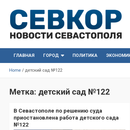
Skip
to
content
СевКор — Самые главные и актуальные новости
СевКор — Новости
Севастополя
ГЛАВНАЯ
ГОРОД
ПОЛИТИКА
ЭКОНОМИ
Севастополя
Home
детский сад №122
Метка:
детский сад №122
В Севастополе по решению суда
приостановлена работа детского сада
№122