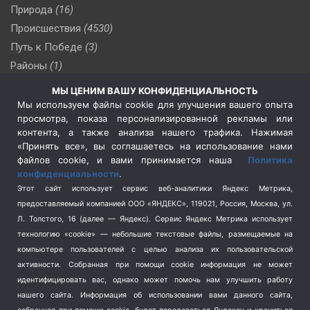
Природа
(16)
Происшествия
(4530)
Путь к Победе
(3)
Районы
(1)
Россия
(509)
МЫ ЦЕНИМ ВАШУ КОНФИДЕНЦИАЛЬНОСТЬ
Сельское хозяйство
(3)
Мы используем файлы cookie для улучшения вашего опыта
просмотра, показа персонализированной рекламы или
Социальная политика
(3)
контента, а также анализа нашего трафика. Нажимая
Спецоперация в Украине
(657)
«Принять все», вы соглашаетесь на использование нами
Спецоперация на Украине
(404)
файлов cookie, и вами принимается наша
Политика
конфиденциальности
.
Спорт
(740)
Этот сайт использует сервис веб-аналитики Яндекс Метрика,
Тема недели
(210)
предоставляемый компанией ООО «ЯНДЕКС», 119021, Россия, Москва, ул.
Терроризм
(1)
Л. Толстого, 16 (далее — Яндекс). Сервис Яндекс Метрика использует
Транспорт
(262)
технологию «cookie» — небольшие текстовые файлы, размещаемые на
компьютере пользователей с целью анализа их пользовательской
Туризм
(178)
активности.
Собранная при помощи cookie информация не может
Флот
(76)
идентифицировать вас, однако может помочь нам улучшить работу
Цены
(2)
нашего сайта. Информация об использовании вами данного сайта,
Школа и спорт
(2)