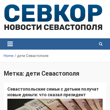
Skip
to
content
СевКор — Самые главные и актуальные новости
СевКор — Новости
Севастополя
Севастополя
Home
дети Севастополя
Метка:
дети Севастополя
Севастопольские семьи с детьми получат
новые деньги: что сказал президент