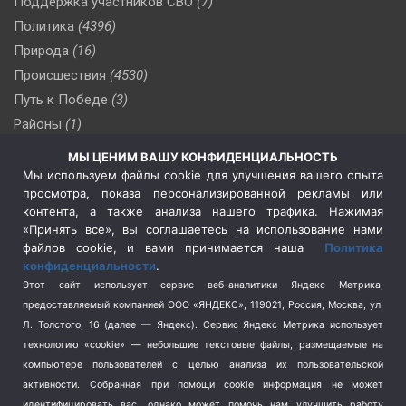
Поддержка участников СВО
(7)
Политика
(4396)
Природа
(16)
Происшествия
(4530)
Путь к Победе
(3)
Районы
(1)
Россия
(510)
МЫ ЦЕНИМ ВАШУ КОНФИДЕНЦИАЛЬНОСТЬ
Сельское хозяйство
(3)
Мы используем файлы cookie для улучшения вашего опыта
просмотра, показа персонализированной рекламы или
Социальная политика
(3)
контента, а также анализа нашего трафика. Нажимая
Спецоперация в Украине
(657)
«Принять все», вы соглашаетесь на использование нами
Спецоперация на Украине
(404)
файлов cookie, и вами принимается наша
Политика
конфиденциальности
.
Спорт
(740)
Этот сайт использует сервис веб-аналитики Яндекс Метрика,
Тема недели
(210)
предоставляемый компанией ООО «ЯНДЕКС», 119021, Россия, Москва, ул.
Терроризм
(1)
Л. Толстого, 16 (далее — Яндекс). Сервис Яндекс Метрика использует
Транспорт
(262)
технологию «cookie» — небольшие текстовые файлы, размещаемые на
компьютере пользователей с целью анализа их пользовательской
Туризм
(178)
активности.
Собранная при помощи cookie информация не может
Флот
(76)
идентифицировать вас, однако может помочь нам улучшить работу