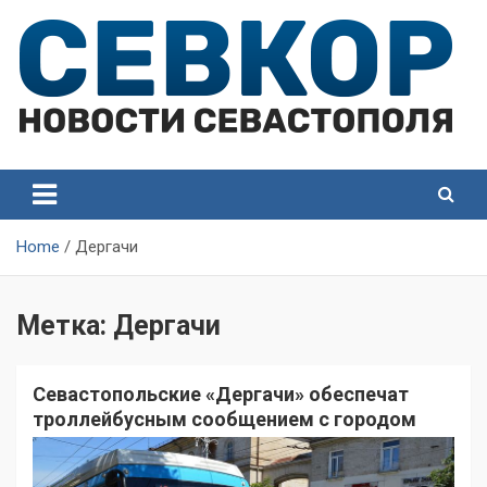
Skip
to
content
СевКор — Самые главные и актуальные новости
СевКор — Новости
Севастополя
Севастополя
Home
Дергачи
Метка:
Дергачи
Севастопольские «Дергачи» обеспечат
троллейбусным сообщением с городом