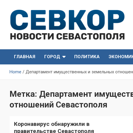
Skip
to
content
СевКор — Самые главные и актуальные новости
СевКор — Новости
Севастополя
ГЛАВНАЯ
ГОРОД
ПОЛИТИКА
ЭКОНОМИ
Севастополя
Home
Департамент имущественных и земельных отношен
Метка:
Департамент имущест
отношений Севастополя
Коронавирус обнаружили в
правительстве Севастополя