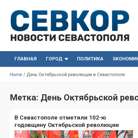
Skip
to
content
СевКор — Самые главные и актуальные новости
СевКор — Новости
Севастополя
ГЛАВНАЯ
ГОРОД
ПОЛИТИКА
ЭКОНОМИ
Севастополя
Home
День Октябрьской революции в Севастополе
Метка:
День Октябрьской рев
В Севастополе отметили 102-ю
годовщину Октябрьской революции