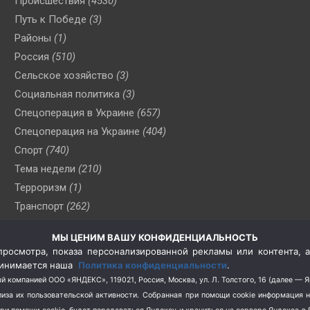
Происшествия
(4530)
Путь к Победе
(3)
Районы
(1)
Россия
(510)
Сельское хозяйство
(3)
Социальная политика
(3)
Спецоперация в Украине
(657)
Спецоперация на Украине
(404)
Спорт
(740)
Тема недели
(210)
Терроризм
(1)
Транспорт
(262)
Туризм
(178)
МЫ ЦЕНИМ ВАШУ КОНФИДЕНЦИАЛЬНОСТЬ
Флот
(76)
росмотра, показа персонализированной рекламы или контента, а
Цены
(2)
принимается наша
Политика конфиденциальности
.
Школа и спорт
(2)
й компанией ООО «ЯНДЕКС», 119021, Россия, Москва, ул. Л. Толстого, 16 (далее — 
за их пользовательской активности.
Собранная при помощи cookie информация 
Экология
(8)