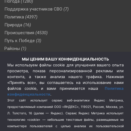
Погода
(1280)
Поддержка участников СВО
(7)
Политика
(4397)
Природа
(16)
Происшествия
(4530)
Путь к Победе
(3)
Районы
(1)
Россия
(510)
МЫ ЦЕНИМ ВАШУ КОНФИДЕНЦИАЛЬНОСТЬ
Сельское хозяйство
(3)
Мы используем файлы cookie для улучшения вашего опыта
просмотра, показа персонализированной рекламы или
Социальная политика
(3)
контента, а также анализа нашего трафика. Нажимая
Спецоперация в Украине
(657)
«Принять все», вы соглашаетесь на использование нами
Спецоперация на Украине
(404)
файлов cookie, и вами принимается наша
Политика
конфиденциальности
.
Спорт
(740)
Этот сайт использует сервис веб-аналитики Яндекс Метрика,
Тема недели
(210)
предоставляемый компанией ООО «ЯНДЕКС», 119021, Россия, Москва, ул.
Терроризм
(1)
Л. Толстого, 16 (далее — Яндекс). Сервис Яндекс Метрика использует
Транспорт
(262)
технологию «cookie» — небольшие текстовые файлы, размещаемые на
компьютере пользователей с целью анализа их пользовательской
Туризм
(178)