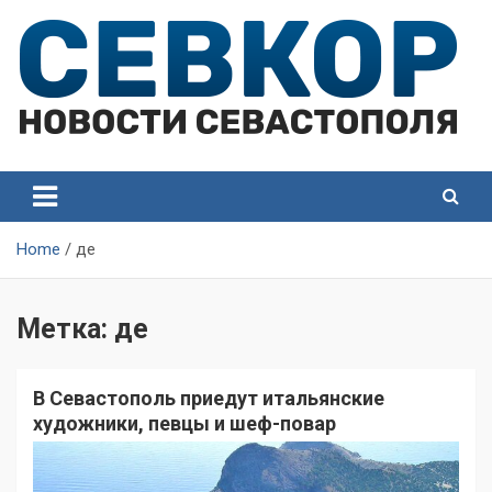
Skip
to
content
СевКор — Самые главные и актуальные новости
СевКор — Новости
Севастополя
Севастополя
Home
де
Метка:
де
В Севастополь приедут итальянские
художники, певцы и шеф-повар