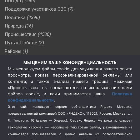
Погода
(1280)
Поддержка участников СВО
(7)
Политика
(4396)
Природа
(16)
Происшествия
(4530)
Путь к Победе
(3)
Районы
(1)
Россия
(510)
МЫ ЦЕНИМ ВАШУ КОНФИДЕНЦИАЛЬНОСТЬ
Сельское хозяйство
(3)
Мы используем файлы cookie для улучшения вашего опыта
просмотра, показа персонализированной рекламы или
Социальная политика
(3)
контента, а также анализа нашего трафика. Нажимая
Спецоперация в Украине
(657)
«Принять все», вы соглашаетесь на использование нами
Спецоперация на Украине
(404)
файлов cookie, и вами принимается наша
Политика
конфиденциальности
.
Спорт
(740)
Этот сайт использует сервис веб-аналитики Яндекс Метрика,
Тема недели
(210)
предоставляемый компанией ООО «ЯНДЕКС», 119021, Россия, Москва, ул.
Терроризм
(1)
Л. Толстого, 16 (далее — Яндекс). Сервис Яндекс Метрика использует
Транспорт
(262)
технологию «cookie» — небольшие текстовые файлы, размещаемые на
компьютере пользователей с целью анализа их пользовательской
Туризм
(178)