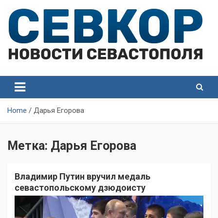
Skip
to
content
СевКор — Самые главные и актуальные новости
СевКор — Новости
Севастополя
Севастополя
Home
Дарья Егорова
Метка:
Дарья Егорова
Владимир Путин вручил медаль
севастопольскому дзюдоисту