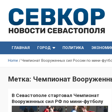
Skip
to
content
СевКор — Самые главные и актуальные новости
СевКор — Новости
Севастополя
ГЛАВНАЯ
ГОРОД
ПОЛИТИКА
ЭКОНОМИ
Севастополя
Home
Чемпионат Вооруженных сил России по мини-футб
Метка:
Чемпионат Вооруженны
В Севастополе стартовал Чемпионат
Вооруженных сил РФ по мини-футболу