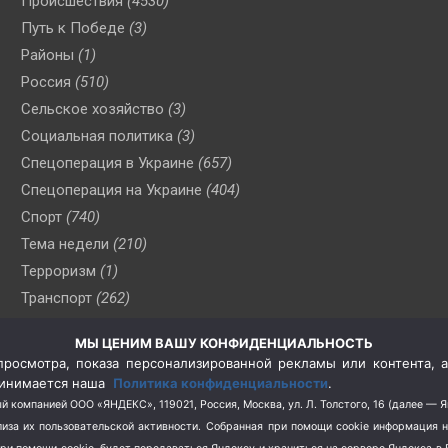
Происшествия
(4530)
Путь к Победе
(3)
Районы
(1)
Россия
(510)
Сельское хозяйство
(3)
Социальная политика
(3)
Спецоперация в Украине
(657)
Спецоперация на Украине
(404)
Спорт
(740)
Тема недели
(210)
Терроризм
(1)
Транспорт
(262)
Туризм
(178)
МЫ ЦЕНИМ ВАШУ КОНФИДЕНЦИАЛЬНОСТЬ
Флот
(76)
росмотра, показа персонализированной рекламы или контента, а
Цены
(2)
принимается наша
Политика конфиденциальности
.
Школа и спорт
(2)
й компанией ООО «ЯНДЕКС», 119021, Россия, Москва, ул. Л. Толстого, 16 (далее — 
за их пользовательской активности.
Собранная при помощи cookie информация 
Экология
(8)