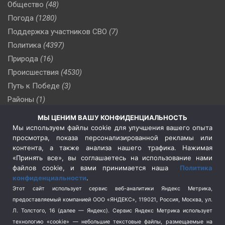
Общество
(48)
Погода
(1280)
Поддержка участников СВО
(7)
Политика
(4397)
Природа
(16)
Происшествия
(4530)
Путь к Победе
(3)
Районы
(1)
Россия
(510)
МЫ ЦЕНИМ ВАШУ КОНФИДЕНЦИАЛЬНОСТЬ
Сельское хозяйство
(3)
Мы используем файлы cookie для улучшения вашего опыта
просмотра, показа персонализированной рекламы или
Социальная политика
(3)
контента, а также анализа нашего трафика. Нажимая
Спецоперация в Украине
(657)
«Принять все», вы соглашаетесь на использование нами
Спецоперация на Украине
(404)
файлов cookie, и вами принимается наша
Политика
конфиденциальности
.
Спорт
(740)
Этот сайт использует сервис веб-аналитики Яндекс Метрика,
Тема недели
(210)
предоставляемый компанией ООО «ЯНДЕКС», 119021, Россия, Москва, ул.
Терроризм
(1)
Л. Толстого, 16 (далее — Яндекс). Сервис Яндекс Метрика использует
Транспорт
(262)
технологию «cookie» — небольшие текстовые файлы, размещаемые на