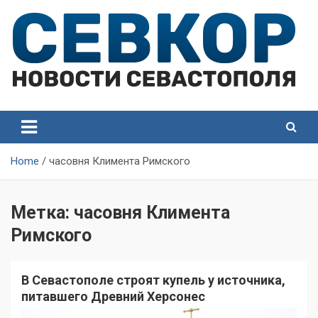
Skip
to
content
СевКор — Самые главные и актуальные новости
СевКор — Новости
Севастополя
Севастополя
Home
часовня Климента Римского
Метка:
часовня Климента
Римского
В Севастополе строят купель у источника,
питавшего Древний Херсонес