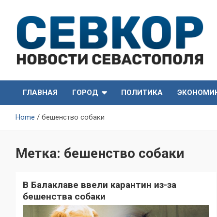
Skip
to
content
СевКор — Самые главные и актуальные новости
СевКор — Новости
Севастополя
ГЛАВНАЯ
ГОРОД
ПОЛИТИКА
ЭКОНОМИ
Севастополя
Home
бешенство собаки
Метка:
бешенство собаки
В Балаклаве ввели карантин из-за
бешенства собаки