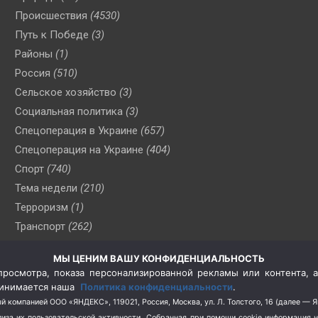
Происшествия
(4530)
Путь к Победе
(3)
Районы
(1)
Россия
(510)
Сельское хозяйство
(3)
Социальная политика
(3)
Спецоперация в Украине
(657)
Спецоперация на Украине
(404)
Спорт
(740)
Тема недели
(210)
Терроризм
(1)
Транспорт
(262)
Туризм
(178)
МЫ ЦЕНИМ ВАШУ КОНФИДЕНЦИАЛЬНОСТЬ
Флот
(76)
росмотра, показа персонализированной рекламы или контента, а
Цены
(2)
принимается наша
Политика конфиденциальности
.
Школа и спорт
(2)
й компанией ООО «ЯНДЕКС», 119021, Россия, Москва, ул. Л. Толстого, 16 (далее — 
за их пользовательской активности.
Собранная при помощи cookie информация 