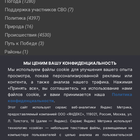
Погода
(1280)
Поддержка участников СВО
(7)
Политика
(4397)
Природа
(16)
Происшествия
(4530)
Путь к Победе
(3)
Районы
(1)
Россия
(510)
МЫ ЦЕНИМ ВАШУ КОНФИДЕНЦИАЛЬНОСТЬ
Сельское хозяйство
(3)
Мы используем файлы cookie для улучшения вашего опыта
просмотра, показа персонализированной рекламы или
Социальная политика
(3)
контента, а также анализа нашего трафика. Нажимая
Спецоперация в Украине
(657)
«Принять все», вы соглашаетесь на использование нами
Спецоперация на Украине
(404)
файлов cookie, и вами принимается наша
Политика
конфиденциальности
.
Спорт
(740)
Этот сайт использует сервис веб-аналитики Яндекс Метрика,
Тема недели
(210)
предоставляемый компанией ООО «ЯНДЕКС», 119021, Россия, Москва, ул.
Терроризм
(1)
Л. Толстого, 16 (далее — Яндекс). Сервис Яндекс Метрика использует
Транспорт
(262)
технологию «cookie» — небольшие текстовые файлы, размещаемые на
компьютере пользователей с целью анализа их пользовательской
Туризм
(178)