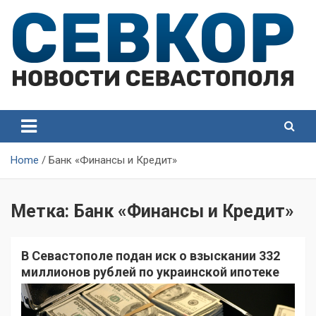
Skip
to
content
СевКор — Самые главные и актуальные новости
СевКор — Новости
Севастополя
Севастополя
Home
Банк «Финансы и Кредит»
Метка:
Банк «Финансы и Кредит»
В Севастополе подан иск о взыскании 332
миллионов рублей по украинской ипотеке