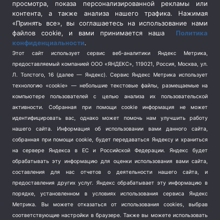
просмотра, показа персонализированной рекламы или
Социальная политика
(3)
контента, а также анализа нашего трафика. Нажимая
Спецоперация в Украине
(657)
«Принять все», вы соглашаетесь на использование нами
Спецоперация на Украине
(404)
файлов cookie, и вами принимается наша
Политика
конфиденциальности
.
Спорт
(740)
Этот сайт использует сервис веб-аналитики Яндекс Метрика,
Тема недели
(210)
предоставляемый компанией ООО «ЯНДЕКС», 119021, Россия, Москва, ул.
Терроризм
(1)
Л. Толстого, 16 (далее — Яндекс). Сервис Яндекс Метрика использует
Транспорт
(262)
технологию «cookie» — небольшие текстовые файлы, размещаемые на
компьютере пользователей с целью анализа их пользовательской
Туризм
(178)
активности.
Собранная при помощи cookie информация не может
Флот
(76)
идентифицировать вас, однако может помочь нам улучшить работу
Цены
(2)
нашего сайта. Информация об использовании вами данного сайта,
Школа и спорт
(2)
собранная при помощи cookie, будет передаваться Яндексу и храниться
Экология
на сервере Яндекса в ЕС и Российской Федерации. Яндекс будет
(8)
обрабатывать эту информацию для оценки использования вами сайта,
Экономика
(1172)
составления для нас отчетов о деятельности нашего сайта, и
предоставления других услуг. Яндекс обрабатывает эту информацию в
Мы в соцсетях
порядке, установленном в условиях использования сервиса Яндекс
Метрика.
Вы можете отказаться от использования cookies, выбрав
соответствующие настройки в браузере. Также вы можете использовать