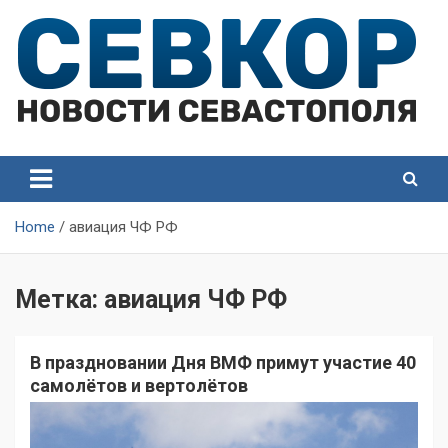
Skip
to
content
СевКор — Самые главные и актуальные новости
СевКор — Новости
Севастополя
Севастополя
Home
авиация ЧФ РФ
Метка:
авиация ЧФ РФ
В праздновании Дня ВМФ примут участие 40
самолётов и вертолётов