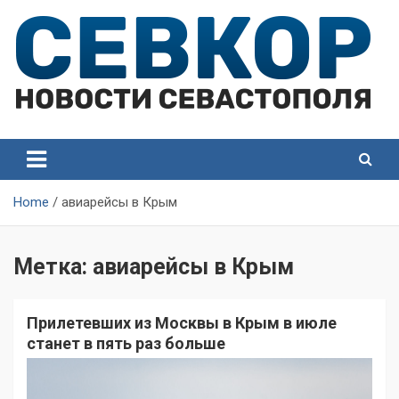
Skip
to
content
СевКор — Самые главные и актуальные новости
СевКор — Новости
Севастополя
Севастополя
Home
авиарейсы в Крым
Метка:
авиарейсы в Крым
Прилетевших из Москвы в Крым в июле
станет в пять раз больше