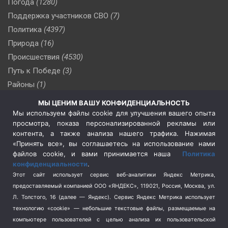
Погода
(1280)
Поддержка участников СВО
(7)
Политика
(4397)
Природа
(16)
Происшествия
(4530)
Путь к Победе
(3)
Районы
(1)
Россия
(510)
МЫ ЦЕНИМ ВАШУ КОНФИДЕНЦИАЛЬНОСТЬ
Сельское хозяйство
(3)
Мы используем файлы cookie для улучшения вашего опыта
просмотра, показа персонализированной рекламы или
Социальная политика
(3)
контента, а также анализа нашего трафика. Нажимая
Спецоперация в Украине
(657)
«Принять все», вы соглашаетесь на использование нами
Спецоперация на Украине
(404)
файлов cookie, и вами принимается наша
Политика
конфиденциальности
.
Спорт
(740)
Этот сайт использует сервис веб-аналитики Яндекс Метрика,
Тема недели
(210)
предоставляемый компанией ООО «ЯНДЕКС», 119021, Россия, Москва, ул.
Терроризм
(1)
Л. Толстого, 16 (далее — Яндекс). Сервис Яндекс Метрика использует
Транспорт
(262)
технологию «cookie» — небольшие текстовые файлы, размещаемые на
компьютере пользователей с целью анализа их пользовательской
Туризм
(178)