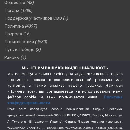
Общество
(48)
Погода
(1280)
Поддержка участников СВО
(7)
Политика
(4397)
Природа
(16)
Происшествия
(4530)
Путь к Победе
(3)
Районы
(1)
Россия
(510)
МЫ ЦЕНИМ ВАШУ КОНФИДЕНЦИАЛЬНОСТЬ
Сельское хозяйство
(3)
Мы используем файлы cookie для улучшения вашего опыта
просмотра, показа персонализированной рекламы или
Социальная политика
(3)
контента, а также анализа нашего трафика. Нажимая
Спецоперация в Украине
(657)
«Принять все», вы соглашаетесь на использование нами
Спецоперация на Украине
(404)
файлов cookie, и вами принимается наша
Политика
конфиденциальности
.
Спорт
(740)
Этот сайт использует сервис веб-аналитики Яндекс Метрика,
Тема недели
(210)
предоставляемый компанией ООО «ЯНДЕКС», 119021, Россия, Москва, ул.
Терроризм
(1)
Л. Толстого, 16 (далее — Яндекс). Сервис Яндекс Метрика использует
Транспорт
(262)
технологию «cookie» — небольшие текстовые файлы, размещаемые на