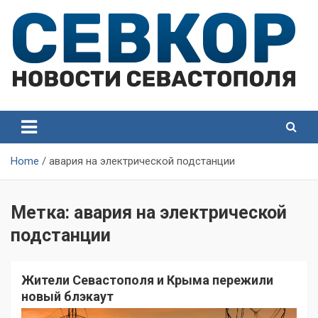
Skip
to
content
СевКор — Самые главные и актуальные новости
СевКор — Новости
Севастополя
Севастополя
Home
авария на электрической подстанции
Метка:
авария на электрической
подстанции
Жители Севастополя и Крыма пережили
новый блэкаут