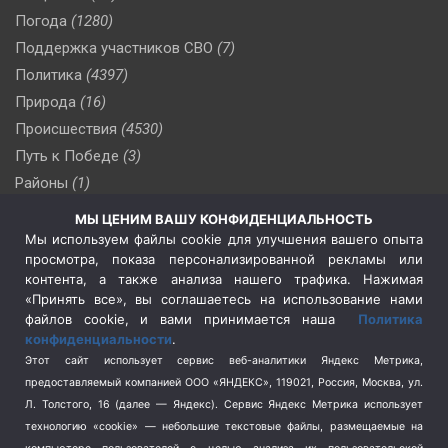
Погода
(1280)
Поддержка участников СВО
(7)
Политика
(4397)
Природа
(16)
Происшествия
(4530)
Путь к Победе
(3)
Районы
(1)
Россия
(510)
МЫ ЦЕНИМ ВАШУ КОНФИДЕНЦИАЛЬНОСТЬ
Сельское хозяйство
(3)
Мы используем файлы cookie для улучшения вашего опыта
просмотра, показа персонализированной рекламы или
Социальная политика
(3)
контента, а также анализа нашего трафика. Нажимая
Спецоперация в Украине
(657)
«Принять все», вы соглашаетесь на использование нами
Спецоперация на Украине
(404)
файлов cookie, и вами принимается наша
Политика
конфиденциальности
.
Спорт
(740)
Этот сайт использует сервис веб-аналитики Яндекс Метрика,
Тема недели
(210)
предоставляемый компанией ООО «ЯНДЕКС», 119021, Россия, Москва, ул.
Терроризм
(1)
Л. Толстого, 16 (далее — Яндекс). Сервис Яндекс Метрика использует
Транспорт
(262)
технологию «cookie» — небольшие текстовые файлы, размещаемые на