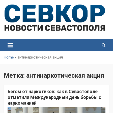
Skip
to
content
СевКор — Самые главные и актуальные новости
СевКор — Новости
Севастополя
Севастополя
Home
антинаркотическая акция
Метка:
антинаркотическая акция
Бегом от наркотиков: как в Севастополе
отметили Международный день борьбы с
наркоманией