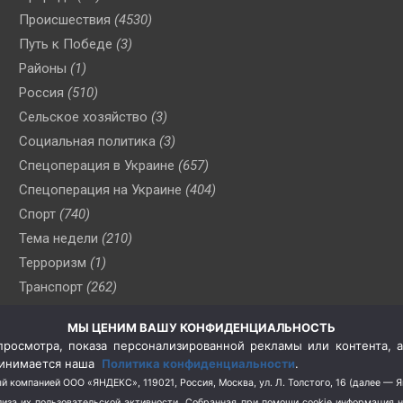
Происшествия
(4530)
Путь к Победе
(3)
Районы
(1)
Россия
(510)
Сельское хозяйство
(3)
Социальная политика
(3)
Спецоперация в Украине
(657)
Спецоперация на Украине
(404)
Спорт
(740)
Тема недели
(210)
Терроризм
(1)
Транспорт
(262)
Туризм
(178)
МЫ ЦЕНИМ ВАШУ КОНФИДЕНЦИАЛЬНОСТЬ
Флот
(76)
росмотра, показа персонализированной рекламы или контента, а
Цены
(2)
принимается наша
Политика конфиденциальности
.
Школа и спорт
(2)
й компанией ООО «ЯНДЕКС», 119021, Россия, Москва, ул. Л. Толстого, 16 (далее — 
за их пользовательской активности.
Собранная при помощи cookie информация 