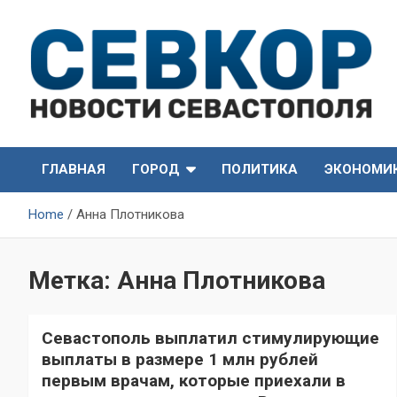
Skip
to
content
СевКор — Самые главные и актуальные новости
СевКор — Новости
Севастополя
ГЛАВНАЯ
ГОРОД
ПОЛИТИКА
ЭКОНОМИ
Севастополя
Home
Анна Плотникова
Метка:
Анна Плотникова
Севастополь выплатил стимулирующие
выплаты в размере 1 млн рублей
первым врачам, которые приехали в