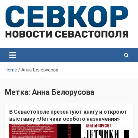
Skip
to
content
СевКор — Самые главные и актуальные новости
СевКор — Новости
Севастополя
Севастополя
Home
Анна Белорусова
Метка:
Анна Белорусова
В Севастополе презентуют книгу и откроют
выставку «Летчики особого назначения»