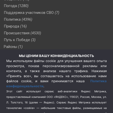
Погода
(1280)
Поддержка участников СВО
(7)
Политика
(4396)
Природа
(16)
Происшествия
(4530)
Путь к Победе
(3)
Районы
(1)
Россия
(510)
МЫ ЦЕНИМ ВАШУ КОНФИДЕНЦИАЛЬНОСТЬ
Сельское хозяйство
(3)
Мы используем файлы cookie для улучшения вашего опыта
просмотра, показа персонализированной рекламы или
Социальная политика
(3)
контента, а также анализа нашего трафика. Нажимая
Спецоперация в Украине
(657)
«Принять все», вы соглашаетесь на использование нами
Спецоперация на Украине
(404)
файлов cookie, и вами принимается наша
Политика
конфиденциальности
.
Спорт
(740)
Этот сайт использует сервис веб-аналитики Яндекс Метрика,
Тема недели
(210)
предоставляемый компанией ООО «ЯНДЕКС», 119021, Россия, Москва, ул.
Терроризм
(1)
Л. Толстого, 16 (далее — Яндекс). Сервис Яндекс Метрика использует
Транспорт
(262)
технологию «cookie» — небольшие текстовые файлы, размещаемые на