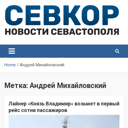
Skip
to
content
СевКор — Самые главные и актуальные новости
СевКор — Новости
Севастополя
Севастополя
Home
Андрей Михайловский
Метка:
Андрей Михайловский
Лайнер «Князь Владимир» возьмет в первый
рейс сотни пассажиров