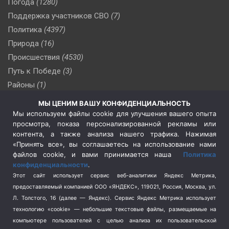
Погода
(1280)
Поддержка участников СВО
(7)
Политика
(4397)
Природа
(16)
Происшествия
(4530)
Путь к Победе
(3)
Районы
(1)
Россия
(510)
МЫ ЦЕНИМ ВАШУ КОНФИДЕНЦИАЛЬНОСТЬ
Сельское хозяйство
(3)
Мы используем файлы cookie для улучшения вашего опыта
просмотра, показа персонализированной рекламы или
Социальная политика
(3)
контента, а также анализа нашего трафика. Нажимая
Спецоперация в Украине
(657)
«Принять все», вы соглашаетесь на использование нами
Спецоперация на Украине
(404)
файлов cookie, и вами принимается наша
Политика
конфиденциальности
.
Спорт
(740)
Этот сайт использует сервис веб-аналитики Яндекс Метрика,
Тема недели
(210)
предоставляемый компанией ООО «ЯНДЕКС», 119021, Россия, Москва, ул.
Терроризм
(1)
Л. Толстого, 16 (далее — Яндекс). Сервис Яндекс Метрика использует
Транспорт
(262)
технологию «cookie» — небольшие текстовые файлы, размещаемые на
компьютере пользователей с целью анализа их пользовательской
Туризм
(178)