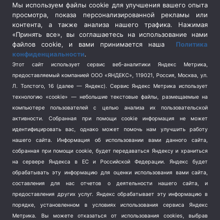
Сельское хозяйство
(3)
Мы используем файлы cookie для улучшения вашего опыта
просмотра, показа персонализированной рекламы или
Социальная политика
(3)
контента, а также анализа нашего трафика. Нажимая
Спецоперация в Украине
(657)
«Принять все», вы соглашаетесь на использование нами
Спецоперация на Украине
(404)
файлов cookie, и вами принимается наша
Политика
конфиденциальности
.
Спорт
(740)
Этот сайт использует сервис веб-аналитики Яндекс Метрика,
Тема недели
(210)
предоставляемый компанией ООО «ЯНДЕКС», 119021, Россия, Москва, ул.
Терроризм
(1)
Л. Толстого, 16 (далее — Яндекс). Сервис Яндекс Метрика использует
Транспорт
(262)
технологию «cookie» — небольшие текстовые файлы, размещаемые на
компьютере пользователей с целью анализа их пользовательской
Туризм
(178)
активности.
Собранная при помощи cookie информация не может
Флот
(76)
идентифицировать вас, однако может помочь нам улучшить работу
Цены
(2)
нашего сайта. Информация об использовании вами данного сайта,
Школа и спорт
(2)
собранная при помощи cookie, будет передаваться Яндексу и храниться
Экология
на сервере Яндекса в ЕС и Российской Федерации. Яндекс будет
(8)
обрабатывать эту информацию для оценки использования вами сайта,
Экономика
(1172)
составления для нас отчетов о деятельности нашего сайта, и
предоставления других услуг. Яндекс обрабатывает эту информацию в
Мы в соцсетях
порядке, установленном в условиях использования сервиса Яндекс
Метрика.
Вы можете отказаться от использования cookies, выбрав