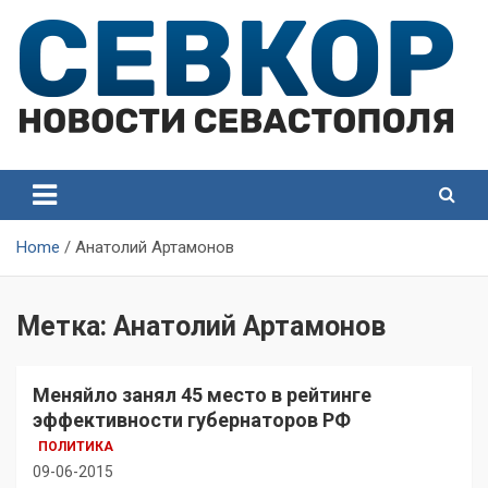
Skip
to
content
СевКор — Самые главные и актуальные новости
СевКор — Новости
Севастополя
Севастополя
Home
Анатолий Артамонов
Метка:
Анатолий Артамонов
Меняйло занял 45 место в рейтинге
эффективности губернаторов РФ
ПОЛИТИКА
09-06-2015