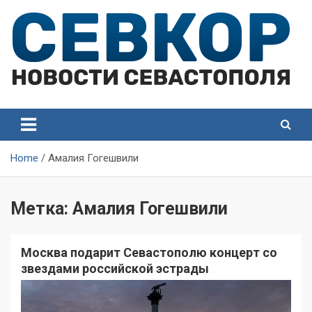
Skip
to
content
СевКор — Самые главные и актуальные новости
СевКор — Новости
Севастополя
Севастополя
Home
Амалия Гогешвили
Метка:
Амалия Гогешвили
Москва подарит Севастополю концерт со
звездами российской эстрады