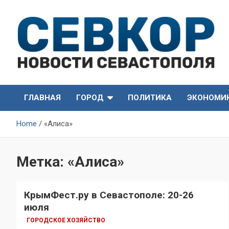
Skip
to
content
СевКор — Самые главные и актуальные новости
СевКор — Новости
Севастополя
ГЛАВНАЯ
ГОРОД
ПОЛИТИКА
ЭКОНОМИ
Севастополя
Home
«Алиса»
Метка:
«Алиса»
КрымФест.ру в Севастополе: 20-26
июля
ГОРОДСКОЕ ХОЗЯЙСТВО