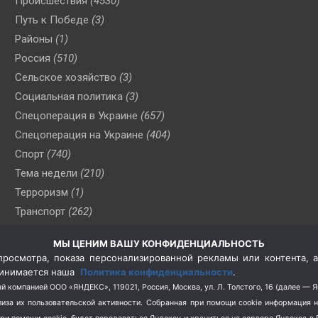
Происшествия
(4530)
Путь к Победе
(3)
Районы
(1)
Россия
(510)
Сельское хозяйство
(3)
Социальная политика
(3)
Спецоперация в Украине
(657)
Спецоперация на Украине
(404)
Спорт
(740)
Тема недели
(210)
Терроризм
(1)
Транспорт
(262)
Туризм
(178)
МЫ ЦЕНИМ ВАШУ КОНФИДЕНЦИАЛЬНОСТЬ
Флот
(76)
росмотра, показа персонализированной рекламы или контента, а
Цены
(2)
принимается наша
Политика конфиденциальности
.
Школа и спорт
(2)
й компанией ООО «ЯНДЕКС», 119021, Россия, Москва, ул. Л. Толстого, 16 (далее — 
за их пользовательской активности.
Собранная при помощи cookie информация 
Экология
(8)