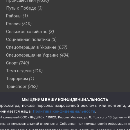
Происшествия
(4530)
Путь к Победе
(3)
Районы
(1)
Россия
(510)
Сельское хозяйство
(3)
Социальная политика
(3)
Спецоперация в Украине
(657)
Спецоперация на Украине
(404)
Спорт
(740)
Тема недели
(210)
Терроризм
(1)
Транспорт
(262)
Туризм
(178)
МЫ ЦЕНИМ ВАШУ КОНФИДЕНЦИАЛЬНОСТЬ
Флот
(76)
росмотра, показа персонализированной рекламы или контента, а
Цены
(2)
принимается наша
Политика конфиденциальности
.
Школа и спорт
(2)
й компанией ООО «ЯНДЕКС», 119021, Россия, Москва, ул. Л. Толстого, 16 (далее — 
за их пользовательской активности.
Собранная при помощи cookie информация 
Экология
(8)