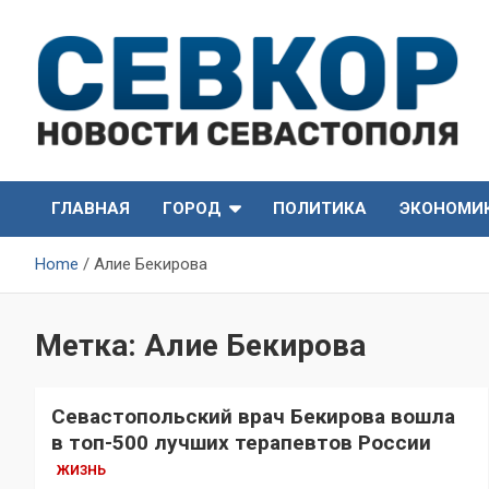
Skip
to
content
СевКор — Самые главные и актуальные новости
СевКор — Новости
Севастополя
ГЛАВНАЯ
ГОРОД
ПОЛИТИКА
ЭКОНОМИ
Севастополя
Home
Алие Бекирова
Метка:
Алие Бекирова
Севастопольский врач Бекирова вошла
в топ-500 лучших терапевтов России
ЖИЗНЬ