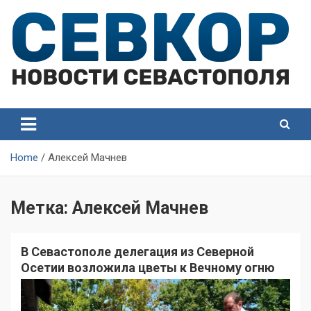
Skip
to
content
СевКор — Самые главные и актуальные новости
СевКор — Новости
Севастополя
Севастополя
Home
Алексей Мачнев
Метка:
Алексей Мачнев
В Севастополе делегация из Северной
Осетии возложила цветы к Вечному огню