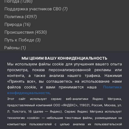
Погода
(1280)
Поддержка участников СВО
(7)
Политика
(4397)
Природа
(16)
Происшествия
(4530)
Путь к Победе
(3)
Районы
(1)
Россия
(510)
МЫ ЦЕНИМ ВАШУ КОНФИДЕНЦИАЛЬНОСТЬ
Сельское хозяйство
(3)
Мы используем файлы cookie для улучшения вашего опыта
просмотра, показа персонализированной рекламы или
Социальная политика
(3)
контента, а также анализа нашего трафика. Нажимая
Спецоперация в Украине
(657)
«Принять все», вы соглашаетесь на использование нами
Спецоперация на Украине
(404)
файлов cookie, и вами принимается наша
Политика
конфиденциальности
.
Спорт
(740)
Этот сайт использует сервис веб-аналитики Яндекс Метрика,
Тема недели
(210)
предоставляемый компанией ООО «ЯНДЕКС», 119021, Россия, Москва, ул.
Терроризм
(1)
Л. Толстого, 16 (далее — Яндекс). Сервис Яндекс Метрика использует
Транспорт
(262)
технологию «cookie» — небольшие текстовые файлы, размещаемые на
компьютере пользователей с целью анализа их пользовательской
Туризм
(178)