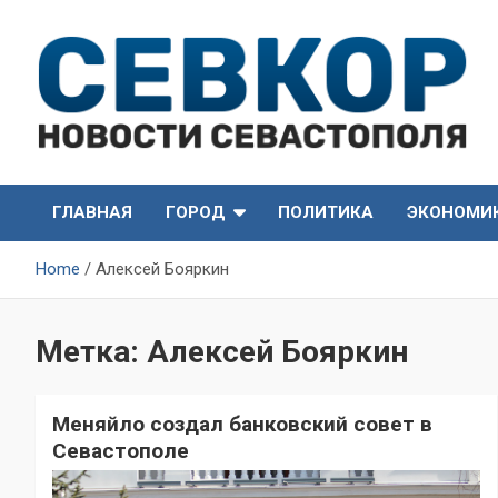
Skip
to
content
СевКор — Самые главные и актуальные новости
СевКор — Новости
Севастополя
ГЛАВНАЯ
ГОРОД
ПОЛИТИКА
ЭКОНОМИ
Севастополя
Home
Алексей Бояркин
Метка:
Алексей Бояркин
Меняйло создал банковский совет в
Севастополе