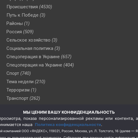
Происшествия
(4530)
Путь к Победе
(3)
Районы
(1)
Россия
(509)
Сельское хозяйство
(3)
Социальная политика
(3)
Спецоперация в Украине
(657)
Спецоперация на Украине
(404)
Спорт
(740)
Тема недели
(210)
Терроризм
(1)
Транспорт
(262)
Туризм
(178)
МЫ ЦЕНИМ ВАШУ КОНФИДЕНЦИАЛЬНОСТЬ
Флот
(76)
росмотра, показа персонализированной рекламы или контента, а
Цены
(2)
принимается наша
Политика конфиденциальности
.
Школа и спорт
(2)
й компанией ООО «ЯНДЕКС», 119021, Россия, Москва, ул. Л. Толстого, 16 (далее — 
за их пользовательской активности.
Собранная при помощи cookie информация 