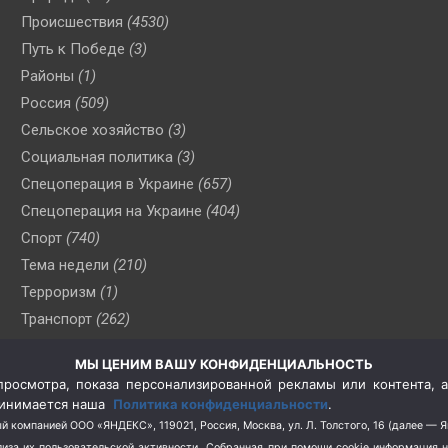
Происшествия
(4530)
Путь к Победе
(3)
Районы
(1)
Россия
(509)
Сельское хозяйство
(3)
Социальная политика
(3)
Спецоперация в Украине
(657)
Спецоперация на Украине
(404)
Спорт
(740)
Тема недели
(210)
Терроризм
(1)
Транспорт
(262)
Туризм
(178)
МЫ ЦЕНИМ ВАШУ КОНФИДЕНЦИАЛЬНОСТЬ
Флот
(76)
росмотра, показа персонализированной рекламы или контента, а
Цены
(2)
принимается наша
Политика конфиденциальности
.
Школа и спорт
(2)
й компанией ООО «ЯНДЕКС», 119021, Россия, Москва, ул. Л. Толстого, 16 (далее — 
за их пользовательской активности.
Собранная при помощи cookie информация 