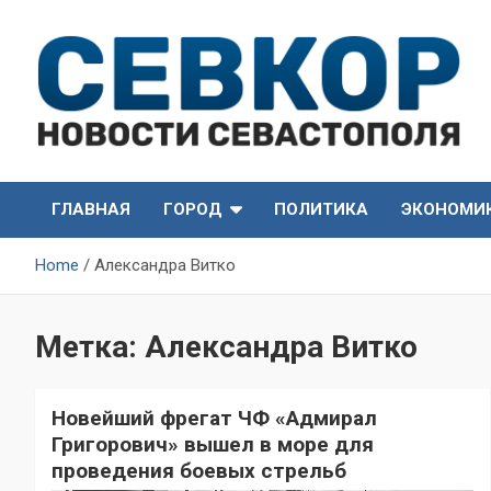
Skip
to
content
СевКор — Самые главные и актуальные новости
СевКор — Новости
Севастополя
ГЛАВНАЯ
ГОРОД
ПОЛИТИКА
ЭКОНОМИ
Севастополя
Home
Александра Витко
Метка:
Александра Витко
Новейший фрегат ЧФ «Адмирал
Григорович» вышел в море для
проведения боевых стрельб