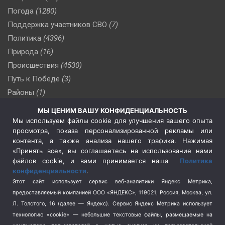
Погода
(1280)
Поддержка участников СВО
(7)
Политика
(4396)
Природа
(16)
Происшествия
(4530)
Путь к Победе
(3)
Районы
(1)
Россия
(510)
МЫ ЦЕНИМ ВАШУ КОНФИДЕНЦИАЛЬНОСТЬ
Сельское хозяйство
(3)
Мы используем файлы cookie для улучшения вашего опыта
просмотра, показа персонализированной рекламы или
Социальная политика
(3)
контента, а также анализа нашего трафика. Нажимая
Спецоперация в Украине
(657)
«Принять все», вы соглашаетесь на использование нами
Спецоперация на Украине
(404)
файлов cookie, и вами принимается наша
Политика
конфиденциальности
.
Спорт
(740)
Этот сайт использует сервис веб-аналитики Яндекс Метрика,
Тема недели
(210)
предоставляемый компанией ООО «ЯНДЕКС», 119021, Россия, Москва, ул.
Терроризм
(1)
Л. Толстого, 16 (далее — Яндекс). Сервис Яндекс Метрика использует
Транспорт
(262)
технологию «cookie» — небольшие текстовые файлы, размещаемые на