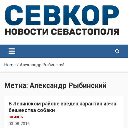
Skip
to
content
СевКор — Самые главные и актуальные новости
СевКор — Новости
Севастополя
Севастополя
Home
Александр Рыбинский
Метка:
Александр Рыбинский
В Ленинском районе введен карантин из-за
бешенства собаки
ЖИЗНЬ
03-08-2016