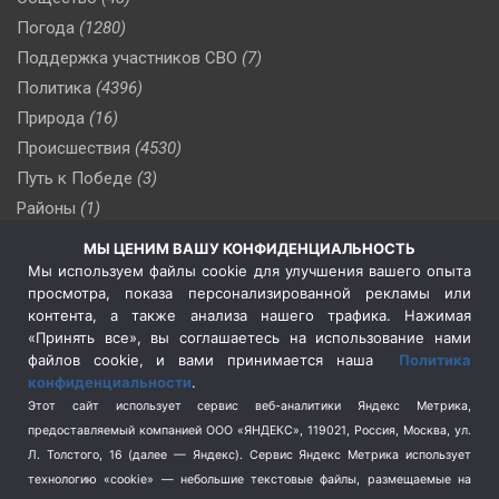
Погода
(1280)
Поддержка участников СВО
(7)
Политика
(4396)
Природа
(16)
Происшествия
(4530)
Путь к Победе
(3)
Районы
(1)
Россия
(510)
МЫ ЦЕНИМ ВАШУ КОНФИДЕНЦИАЛЬНОСТЬ
Сельское хозяйство
(3)
Мы используем файлы cookie для улучшения вашего опыта
просмотра, показа персонализированной рекламы или
Социальная политика
(3)
контента, а также анализа нашего трафика. Нажимая
Спецоперация в Украине
(657)
«Принять все», вы соглашаетесь на использование нами
Спецоперация на Украине
(404)
файлов cookie, и вами принимается наша
Политика
конфиденциальности
.
Спорт
(740)
Этот сайт использует сервис веб-аналитики Яндекс Метрика,
Тема недели
(210)
предоставляемый компанией ООО «ЯНДЕКС», 119021, Россия, Москва, ул.
Терроризм
(1)
Л. Толстого, 16 (далее — Яндекс). Сервис Яндекс Метрика использует
Транспорт
(262)
технологию «cookie» — небольшие текстовые файлы, размещаемые на