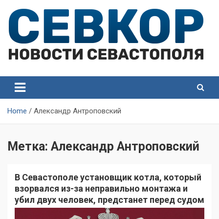
Skip
to
content
СевКор — Самые главные и актуальные новости
СевКор — Новости
Севастополя
Севастополя
Home
Александр Антроповский
Метка:
Александр Антроповский
В Севастополе установщик котла, который
взорвался из-за неправильно монтажа и
убил двух человек, предстанет перед судом