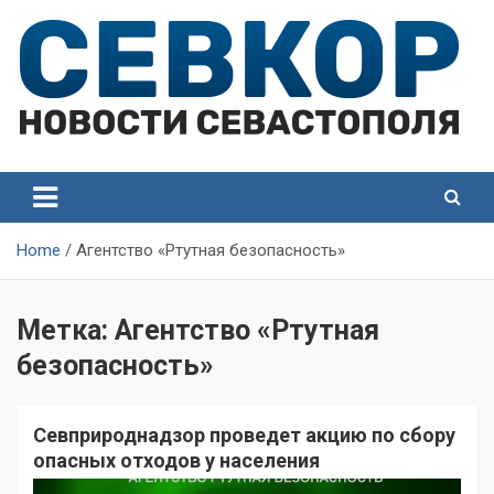
Skip
to
content
СевКор — Самые главные и актуальные новости
СевКор — Новости
Севастополя
Севастополя
Home
Агентство «Ртутная безопасность»
Метка:
Агентство «Ртутная
безопасность»
Севприроднадзор проведет акцию по сбору
опасных отходов у населения