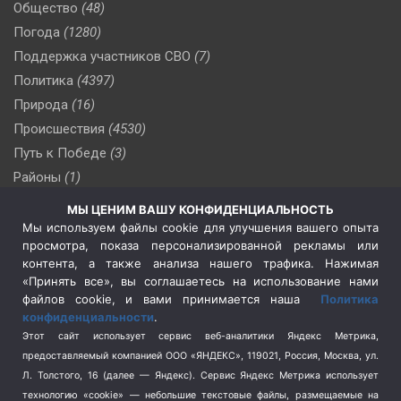
Общество
(48)
Погода
(1280)
Поддержка участников СВО
(7)
Политика
(4397)
Природа
(16)
Происшествия
(4530)
Путь к Победе
(3)
Районы
(1)
Россия
(510)
МЫ ЦЕНИМ ВАШУ КОНФИДЕНЦИАЛЬНОСТЬ
Сельское хозяйство
(3)
Мы используем файлы cookie для улучшения вашего опыта
просмотра, показа персонализированной рекламы или
Социальная политика
(3)
контента, а также анализа нашего трафика. Нажимая
Спецоперация в Украине
(657)
«Принять все», вы соглашаетесь на использование нами
Спецоперация на Украине
(404)
файлов cookie, и вами принимается наша
Политика
конфиденциальности
.
Спорт
(740)
Этот сайт использует сервис веб-аналитики Яндекс Метрика,
Тема недели
(210)
предоставляемый компанией ООО «ЯНДЕКС», 119021, Россия, Москва, ул.
Терроризм
(1)
Л. Толстого, 16 (далее — Яндекс). Сервис Яндекс Метрика использует
Транспорт
(262)
технологию «cookie» — небольшие текстовые файлы, размещаемые на