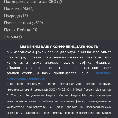
Поддержка участников СВО
(7)
Политика
(4396)
Природа
(16)
Происшествия
(4530)
Путь к Победе
(3)
Районы
(1)
Россия
(510)
МЫ ЦЕНИМ ВАШУ КОНФИДЕНЦИАЛЬНОСТЬ
Сельское хозяйство
(3)
Мы используем файлы cookie для улучшения вашего опыта
просмотра, показа персонализированной рекламы или
Социальная политика
(3)
контента, а также анализа нашего трафика. Нажимая
Спецоперация в Украине
(657)
«Принять все», вы соглашаетесь на использование нами
Спецоперация на Украине
(404)
файлов cookie, и вами принимается наша
Политика
конфиденциальности
.
Спорт
(740)
Этот сайт использует сервис веб-аналитики Яндекс Метрика,
Тема недели
(210)
предоставляемый компанией ООО «ЯНДЕКС», 119021, Россия, Москва, ул.
Терроризм
(1)
Л. Толстого, 16 (далее — Яндекс). Сервис Яндекс Метрика использует
Транспорт
(262)
технологию «cookie» — небольшие текстовые файлы, размещаемые на
компьютере пользователей с целью анализа их пользовательской
Туризм
(178)
активности.
Собранная при помощи cookie информация не может
Флот
(76)