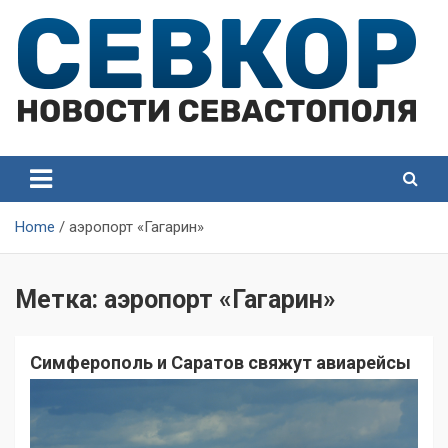
Skip
to
content
СевКор — Самые главные и актуальные новости
СевКор — Новости
Севастополя
Севастополя
Home
аэропорт «Гагарин»
Метка:
аэропорт «Гагарин»
Симферополь и Саратов свяжут авиарейсы