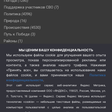
Погода
(1280)
Поддержка участников СВО
(7)
Политика
(4396)
Природа
(16)
Происшествия
(4530)
Путь к Победе
(3)
Районы
(1)
Россия
(510)
МЫ ЦЕНИМ ВАШУ КОНФИДЕНЦИАЛЬНОСТЬ
Сельское хозяйство
(3)
Мы используем файлы cookie для улучшения вашего опыта
просмотра, показа персонализированной рекламы или
Социальная политика
(3)
контента, а также анализа нашего трафика. Нажимая
Спецоперация в Украине
(657)
«Принять все», вы соглашаетесь на использование нами
Спецоперация на Украине
(404)
файлов cookie, и вами принимается наша
Политика
конфиденциальности
.
Спорт
(740)
Этот сайт использует сервис веб-аналитики Яндекс Метрика,
Тема недели
(210)
предоставляемый компанией ООО «ЯНДЕКС», 119021, Россия, Москва, ул.
Терроризм
(1)
Л. Толстого, 16 (далее — Яндекс). Сервис Яндекс Метрика использует
Транспорт
(262)
технологию «cookie» — небольшие текстовые файлы, размещаемые на
компьютере пользователей с целью анализа их пользовательской
Туризм
(178)