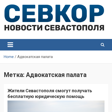
Skip
to
content
СевКор — Самые главные и актуальные новости
СевКор — Новости
Севастополя
Севастополя
Home
Адвокатская палата
Метка:
Адвокатская палата
Жители Севастополя смогут получать
бесплатную юридическую помощь