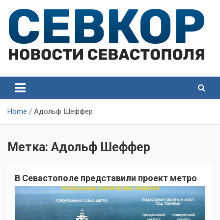
Skip
to
content
СевКор — Самые главные и актуальные новости
СевКор — Новости
Севастополя
Севастополя
Home
Адольф Шеффер
Метка:
Адольф Шеффер
В Севастополе представили проект метро