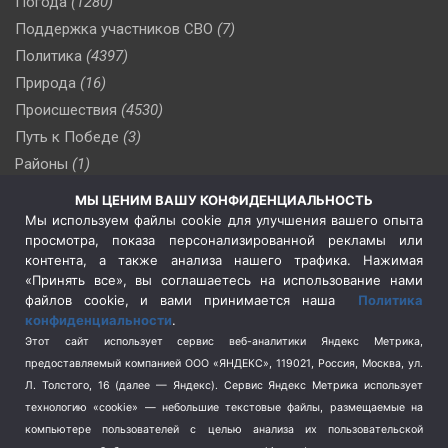
Погода
(1280)
Поддержка участников СВО
(7)
Политика
(4397)
Природа
(16)
Происшествия
(4530)
Путь к Победе
(3)
Районы
(1)
Россия
(510)
МЫ ЦЕНИМ ВАШУ КОНФИДЕНЦИАЛЬНОСТЬ
Сельское хозяйство
(3)
Мы используем файлы cookie для улучшения вашего опыта
просмотра, показа персонализированной рекламы или
Социальная политика
(3)
контента, а также анализа нашего трафика. Нажимая
Спецоперация в Украине
(657)
«Принять все», вы соглашаетесь на использование нами
Спецоперация на Украине
(404)
файлов cookie, и вами принимается наша
Политика
конфиденциальности
.
Спорт
(740)
Этот сайт использует сервис веб-аналитики Яндекс Метрика,
Тема недели
(210)
предоставляемый компанией ООО «ЯНДЕКС», 119021, Россия, Москва, ул.
Терроризм
(1)
Л. Толстого, 16 (далее — Яндекс). Сервис Яндекс Метрика использует
Транспорт
(262)
технологию «cookie» — небольшие текстовые файлы, размещаемые на
компьютере пользователей с целью анализа их пользовательской
Туризм
(178)