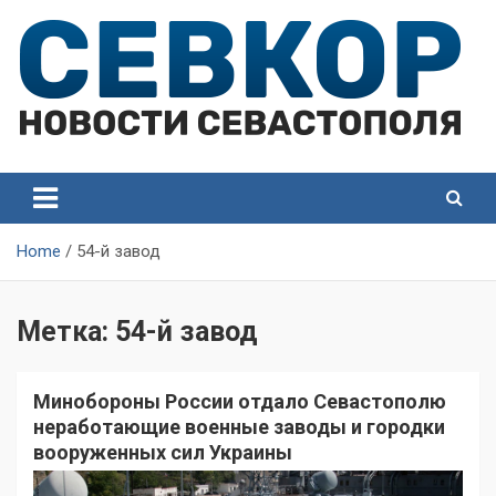
Skip
to
content
СевКор — Самые главные и актуальные новости
СевКор — Новости
Севастополя
Севастополя
Home
54-й завод
Метка:
54-й завод
Минобороны России отдало Севастополю
неработающие военные заводы и городки
вооруженных сил Украины