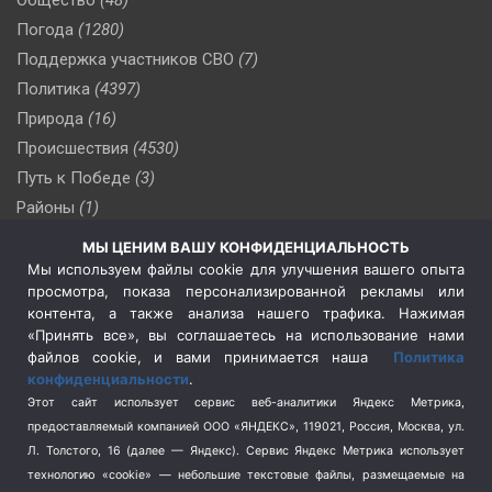
Погода
(1280)
Поддержка участников СВО
(7)
Политика
(4397)
Природа
(16)
Происшествия
(4530)
Путь к Победе
(3)
Районы
(1)
Россия
(510)
МЫ ЦЕНИМ ВАШУ КОНФИДЕНЦИАЛЬНОСТЬ
Сельское хозяйство
(3)
Мы используем файлы cookie для улучшения вашего опыта
просмотра, показа персонализированной рекламы или
Социальная политика
(3)
контента, а также анализа нашего трафика. Нажимая
Спецоперация в Украине
(657)
«Принять все», вы соглашаетесь на использование нами
Спецоперация на Украине
(404)
файлов cookie, и вами принимается наша
Политика
конфиденциальности
.
Спорт
(740)
Этот сайт использует сервис веб-аналитики Яндекс Метрика,
Тема недели
(210)
предоставляемый компанией ООО «ЯНДЕКС», 119021, Россия, Москва, ул.
Терроризм
(1)
Л. Толстого, 16 (далее — Яндекс). Сервис Яндекс Метрика использует
Транспорт
(262)
технологию «cookie» — небольшие текстовые файлы, размещаемые на