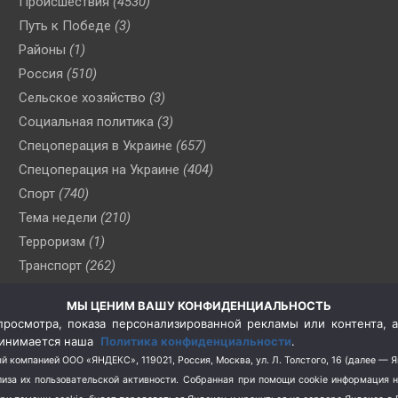
Происшествия
(4530)
Путь к Победе
(3)
Районы
(1)
Россия
(510)
Сельское хозяйство
(3)
Социальная политика
(3)
Спецоперация в Украине
(657)
Спецоперация на Украине
(404)
Спорт
(740)
Тема недели
(210)
Терроризм
(1)
Транспорт
(262)
Туризм
(178)
МЫ ЦЕНИМ ВАШУ КОНФИДЕНЦИАЛЬНОСТЬ
Флот
(76)
росмотра, показа персонализированной рекламы или контента, а
Цены
(2)
принимается наша
Политика конфиденциальности
.
Школа и спорт
(2)
й компанией ООО «ЯНДЕКС», 119021, Россия, Москва, ул. Л. Толстого, 16 (далее — 
за их пользовательской активности.
Собранная при помощи cookie информация 
Экология
(8)