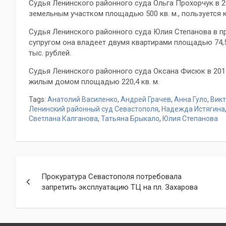
Судья Ленинского районного суда Ольга Прохорчук в 20
земельным участком площадью 500 кв. м., пользуется 
Судья Ленинского районного суда Юлия Степанова в пр
супругом она владеет двумя квартирами площадью 74,5 кв
тыс. рублей.
Судья Ленинского районного суда Оксана Фисюк в 2014 
жилым домом площадью 220,4 кв. м.
Tags:
Анатолий Василенко
,
Андрей Грачев
,
Анна Гуло
,
Викт
Ленинский районный суд Севастополя
,
Надежда Истягина
Светлана Калганова
,
Татьяна Брыкало
,
Юлия Степанова
Навигация
Прокуратура Севастополя потребовала
по
запретить эксплуатацию ТЦ на пл. Захарова
записям