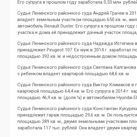
Его супруга в прошлом году заработала 0,53 млн. рубле
Судья Ленинского районного суда Андрей Грачев в 2014 
владеет земельным участком площадью 650 кв. м., жи
автомобиль Renault Duster. Его супруга в прошлом год
участка и дома ей принадлежит дачный участок площад
Судья Ленинского районного суда Надежда Истягина в 
принадлежит Peugeot 107. Ее муж в 2014 г. заработал п
площадью 392 кв. м. и недостроенным домом площадью
Судья Ленинского районного суда Светлана Калганова в
с ребенком владеет квартирой площадью 68,6 кв. м.
Судья Ленинского районного суда Виктор Климаков в п
квартирой площадью 64,4 кв. м. Его супруга в 2014 г. з
площадью 46,9 кв. м. (доля ¼) и автомобилем Hyundai El
Судья Ленинского районного суда Константин Кукурекин 
принадлежит гараж площадью 29,6 кв. м. Он пользуетс
площадью 289 кв. м., двумя земельными участками площа
заработала 117 тыс. рублей. Она владеет двумя квартира