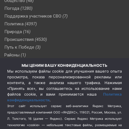
Общество
(48)
Погода
(1280)
Поддержка участников СВО
(7)
Политика
(4397)
Природа
(16)
Происшествия
(4530)
Путь к Победе
(3)
Районы
(1)
Россия
(510)
МЫ ЦЕНИМ ВАШУ КОНФИДЕНЦИАЛЬНОСТЬ
Сельское хозяйство
(3)
Мы используем файлы cookie для улучшения вашего опыта
просмотра, показа персонализированной рекламы или
Социальная политика
(3)
контента, а также анализа нашего трафика. Нажимая
Спецоперация в Украине
(657)
«Принять все», вы соглашаетесь на использование нами
Спецоперация на Украине
(404)
файлов cookie, и вами принимается наша
Политика
конфиденциальности
.
Спорт
(740)
Этот сайт использует сервис веб-аналитики Яндекс Метрика,
Тема недели
(210)
предоставляемый компанией ООО «ЯНДЕКС», 119021, Россия, Москва, ул.
Терроризм
(1)
Л. Толстого, 16 (далее — Яндекс). Сервис Яндекс Метрика использует
Транспорт
(262)
технологию «cookie» — небольшие текстовые файлы, размещаемые на