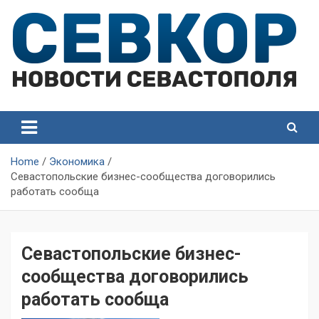
Skip
to
content
СевКор — Самые главные и актуальные новости
СевКор — Новости
Севастополя
Севастополя
Home
Экономика
Севастопольские бизнес-сообщества договорились
работать сообща
Севастопольские бизнес-
сообщества договорились
работать сообща