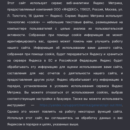
Этот сайт использует сервис веб-аналитики Яндекс Метрика,
Тема недели
(210)
предоставляемый компанией ООО «ЯНДЕКС», 119021, Россия, Москва, ул.
Терроризм
(1)
Л. Толстого, 16 (далее — Яндекс). Сервис Яндекс Метрика использует
Транспорт
(262)
технологию «cookie» — небольшие текстовые файлы, размещаемые на
компьютере пользователей с целью анализа их пользовательской
Туризм
(178)
активности.
Собранная при помощи cookie информация не может
Флот
(76)
идентифицировать вас, однако может помочь нам улучшить работу
Цены
(2)
нашего сайта. Информация об использовании вами данного сайта,
Школа и спорт
(2)
собранная при помощи cookie, будет передаваться Яндексу и храниться
на сервере Яндекса в ЕС и Российской Федерации. Яндекс будет
Экология
(8)
обрабатывать эту информацию для оценки использования вами сайта,
Экономика
(1172)
составления для нас отчетов о деятельности нашего сайта, и
предоставления других услуг. Яндекс обрабатывает эту информацию в
Мы в соцсетях
порядке, установленном в условиях использования сервиса Яндекс
Метрика.
Вы можете отказаться от использования cookies, выбрав
соответствующие настройки в браузере. Также вы можете использовать
инструмент —
https://yandex.ru/support/metrika/general/opt-out.html
.
Однако это может повлиять на работу некоторых функций сайта.
Используя этот сайт, вы соглашаетесь на обработку данных о вас
Яндексом в порядке и целях, указанных выше.
Copyright © 2026
СевКор — Новости Севастополя