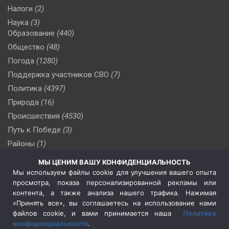
Налоги
(2)
Наука
(3)
Образование
(440)
Общество
(48)
Погода
(1280)
Поддержка участников СВО
(7)
Политика
(4397)
Природа
(16)
Происшествия
(4530)
Путь к Победе
(3)
Районы
(1)
Россия
(510)
МЫ ЦЕНИМ ВАШУ КОНФИДЕНЦИАЛЬНОСТЬ
Сельское хозяйство
(3)
Мы используем файлы cookie для улучшения вашего опыта
просмотра, показа персонализированной рекламы или
Социальная политика
(3)
контента, а также анализа нашего трафика. Нажимая
Спецоперация в Украине
(657)
«Принять все», вы соглашаетесь на использование нами
Спецоперация на Украине
(404)
файлов cookie, и вами принимается наша
Политика
конфиденциальности
.
Спорт
(740)