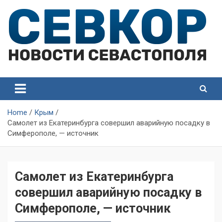
Skip
to
content
СевКор — Самые главные и актуальные новости
СевКор — Новости
Севастополя
Севастополя
Home
Крым
Самолет из Екатеринбурга совершил аварийную посадку в
Симферополе, — источник
Самолет из Екатеринбурга
совершил аварийную посадку в
Симферополе, — источник