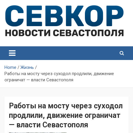
Skip
to
content
СевКор — Самые главные и актуальные новости
СевКор — Новости
Севастополя
Севастополя
Home
Жизнь
Работы на мосту через суходол продлили, движение
ограничат — власти Севастополя
Работы на мосту через суходол
продлили, движение ограничат
— власти Севастополя