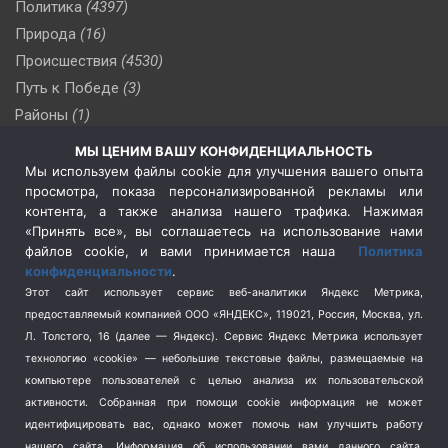
Политика
(4397)
Природа
(16)
Происшествия
(4530)
Путь к Победе
(3)
Районы
(1)
Россия
(510)
МЫ ЦЕНИМ ВАШУ КОНФИДЕНЦИАЛЬНОСТЬ
Сельское хозяйство
(3)
Мы используем файлы cookie для улучшения вашего опыта
просмотра, показа персонализированной рекламы или
Социальная политика
(3)
контента, а также анализа нашего трафика. Нажимая
Спецоперация в Украине
(657)
«Принять все», вы соглашаетесь на использование нами
Спецоперация на Украине
(404)
файлов cookie, и вами принимается наша
Политика
конфиденциальности
.
Спорт
(740)
Этот сайт использует сервис веб-аналитики Яндекс Метрика,
Тема недели
(210)
предоставляемый компанией ООО «ЯНДЕКС», 119021, Россия, Москва, ул.
Терроризм
(1)
Л. Толстого, 16 (далее — Яндекс). Сервис Яндекс Метрика использует
Транспорт
(262)
технологию «cookie» — небольшие текстовые файлы, размещаемые на
компьютере пользователей с целью анализа их пользовательской
Туризм
(178)
активности.
Собранная при помощи cookie информация не может
Флот
(76)
идентифицировать вас, однако может помочь нам улучшить работу
Цены
(2)
нашего сайта. Информация об использовании вами данного сайта,