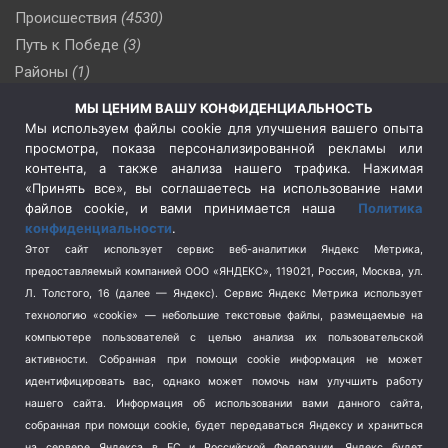
Происшествия
(4530)
Путь к Победе
(3)
Районы
(1)
Россия
(510)
МЫ ЦЕНИМ ВАШУ КОНФИДЕНЦИАЛЬНОСТЬ
Сельское хозяйство
(3)
Мы используем файлы cookie для улучшения вашего опыта
просмотра, показа персонализированной рекламы или
Социальная политика
(3)
контента, а также анализа нашего трафика. Нажимая
Спецоперация в Украине
(657)
«Принять все», вы соглашаетесь на использование нами
Спецоперация на Украине
(404)
файлов cookie, и вами принимается наша
Политика
конфиденциальности
.
Спорт
(740)
Этот сайт использует сервис веб-аналитики Яндекс Метрика,
Тема недели
(210)
предоставляемый компанией ООО «ЯНДЕКС», 119021, Россия, Москва, ул.
Терроризм
(1)
Л. Толстого, 16 (далее — Яндекс). Сервис Яндекс Метрика использует
Транспорт
(262)
технологию «cookie» — небольшие текстовые файлы, размещаемые на
компьютере пользователей с целью анализа их пользовательской
Туризм
(178)
активности.
Собранная при помощи cookie информация не может
Флот
(76)
идентифицировать вас, однако может помочь нам улучшить работу
Цены
(2)
нашего сайта. Информация об использовании вами данного сайта,
Школа и спорт
(2)
собранная при помощи cookie, будет передаваться Яндексу и храниться
на сервере Яндекса в ЕС и Российской Федерации. Яндекс будет