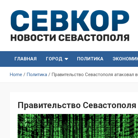
Skip
to
content
СевКор — Самые главные и актуальные новости
СевКор — Новости
Севастополя
ГЛАВНАЯ
ГОРОД
ПОЛИТИКА
ЭКОНОМИ
Севастополя
Home
Политика
Правительство Севастополя атаковал в
Правительство Севастополя 