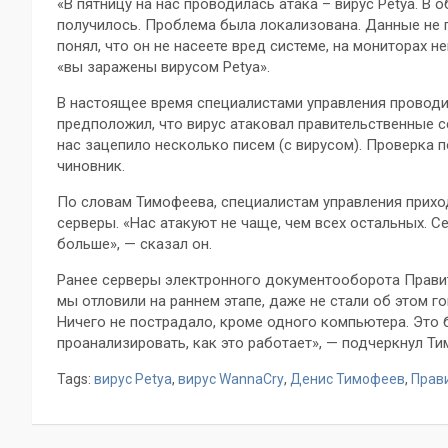
«В пятницу на нас проводилась атака – вирус Petya. В 
получилось. Проблема была локализована. Данные не пр
понял, что он не насеете вред системе, на мониторах
«вы заражены вирусом Petya».
В настоящее время специалистами управления проводи
предположил, что вирус атаковал правительственные с
нас зацепило несколько писем (с вирусом). Проверка 
чиновник.
По словам Тимофеева, специалистам управления прихо
серверы. «Нас атакуют не чаще, чем всех остальных. С
больше», — сказал он.
Ранее серверы электронного документооборота Правит
мы отловили на раннем этапе, даже не стали об этом г
Ничего не пострадало, кроме одного компьютера. Это 
проанализировать, как это работает», — подчеркнул Ти
Tags:
вирус Petya
,
вирус WannaCry
,
Денис Тимофеев
,
Прав