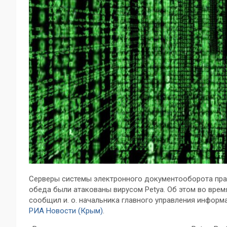
Серверы системы электронного документооборота прави
обеда были атакованы вирусом Petya. Об этом во врем
сообщил и. о. начальника главного управления информ
РИА Новости (Крым)
.