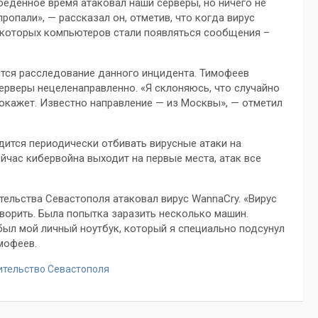
обеденное время атаковал наши серверы, но ничего не
опали», — рассказал он, отметив, что когда вирус
 некоторых компьютеров стали появляться сообщения –
тся расследование данного инцидента. Тимофеев
ерверы нецеленаправленно. «Я склоняюсь, что случайно
покажет. Известно направление — из Москвы», — отметил
дится периодически отбивать вирусные атаки на
ейчас кибервойна выходит на первые места, атак все
ельства Севастополя атаковал вирус WannaCry. «Вирус
оворить. Была попытка заразить несколько машин.
был мой личный ноутбук, который я специально подсунул
мофеев.
ительство Севастополя