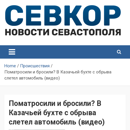
Skip
to
content
СевКор — Самые главные и актуальные новости
СевКор — Новости
Севастополя
Севастополя
Home
Происшествия
Поматросили и бросили? В Казачьей бухте с обрыва
слетел автомобиль (видео)
Поматросили и бросили? В
Казачьей бухте с обрыва
слетел автомобиль (видео)