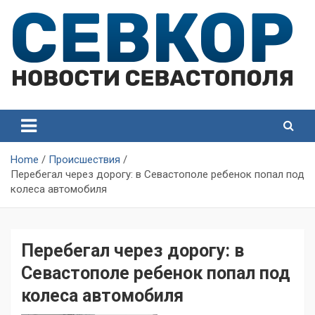
Skip
to
content
СевКор — Самые главные и актуальные новости
СевКор — Новости
Севастополя
Севастополя
Home
Происшествия
Перебегал через дорогу: в Севастополе ребенок попал под
колеса автомобиля
Перебегал через дорогу: в
Севастополе ребенок попал под
колеса автомобиля