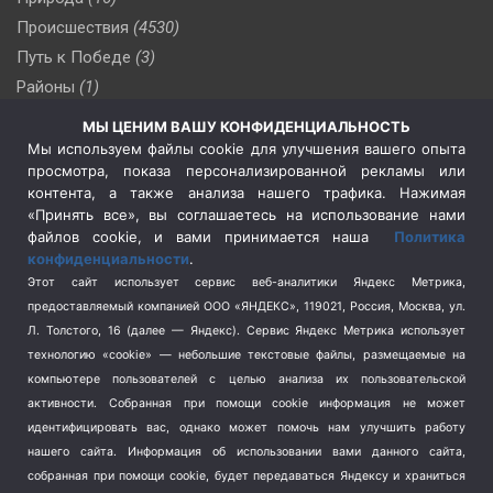
Происшествия
(4530)
Путь к Победе
(3)
Районы
(1)
Россия
(510)
МЫ ЦЕНИМ ВАШУ КОНФИДЕНЦИАЛЬНОСТЬ
Сельское хозяйство
(3)
Мы используем файлы cookie для улучшения вашего опыта
просмотра, показа персонализированной рекламы или
Социальная политика
(3)
контента, а также анализа нашего трафика. Нажимая
Спецоперация в Украине
(657)
«Принять все», вы соглашаетесь на использование нами
Спецоперация на Украине
(404)
файлов cookie, и вами принимается наша
Политика
конфиденциальности
.
Спорт
(740)
Этот сайт использует сервис веб-аналитики Яндекс Метрика,
Тема недели
(210)
предоставляемый компанией ООО «ЯНДЕКС», 119021, Россия, Москва, ул.
Терроризм
(1)
Л. Толстого, 16 (далее — Яндекс). Сервис Яндекс Метрика использует
Транспорт
(262)
технологию «cookie» — небольшие текстовые файлы, размещаемые на
компьютере пользователей с целью анализа их пользовательской
Туризм
(178)
активности.
Собранная при помощи cookie информация не может
Флот
(76)
идентифицировать вас, однако может помочь нам улучшить работу
Цены
(2)
нашего сайта. Информация об использовании вами данного сайта,
Школа и спорт
(2)
собранная при помощи cookie, будет передаваться Яндексу и храниться