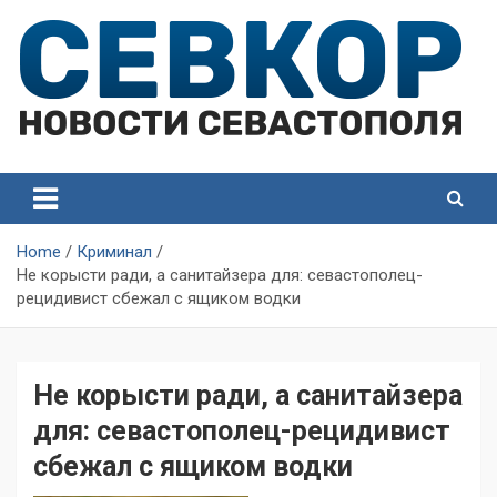
Skip
to
content
СевКор — Самые главные и актуальные новости
СевКор — Новости
Севастополя
Севастополя
Home
Криминал
Не корысти ради, а санитайзера для: севастополец-
рецидивист сбежал с ящиком водки
Не корысти ради, а санитайзера
для: севастополец-рецидивист
сбежал с ящиком водки