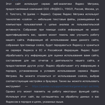
Спорт
(740)
Этот сайт использует сервис веб-аналитики Яндекс Метрика,
Тема недели
(210)
предоставляемый компанией ООО «ЯНДЕКС», 119021, Россия, Москва, ул.
Терроризм
(1)
Л. Толстого, 16 (далее — Яндекс). Сервис Яндекс Метрика использует
Транспорт
(262)
технологию «cookie» — небольшие текстовые файлы, размещаемые на
компьютере пользователей с целью анализа их пользовательской
Туризм
(178)
активности.
Собранная при помощи cookie информация не может
Флот
(76)
идентифицировать вас, однако может помочь нам улучшить работу
Цены
(2)
нашего сайта. Информация об использовании вами данного сайта,
Школа и спорт
(2)
собранная при помощи cookie, будет передаваться Яндексу и храниться
на сервере Яндекса в ЕС и Российской Федерации. Яндекс будет
Экология
(8)
обрабатывать эту информацию для оценки использования вами сайта,
Экономика
(1172)
составления для нас отчетов о деятельности нашего сайта, и
предоставления других услуг. Яндекс обрабатывает эту информацию в
Мы в соцсетях
порядке, установленном в условиях использования сервиса Яндекс
Метрика.
Вы можете отказаться от использования cookies, выбрав
соответствующие настройки в браузере. Также вы можете использовать
инструмент —
https://yandex.ru/support/metrika/general/opt-out.html
.
Однако это может повлиять на работу некоторых функций сайта.
Используя этот сайт, вы соглашаетесь на обработку данных о вас
Яндексом в порядке и целях, указанных выше.
Copyright © 2026
СевКор — Новости Севастополя