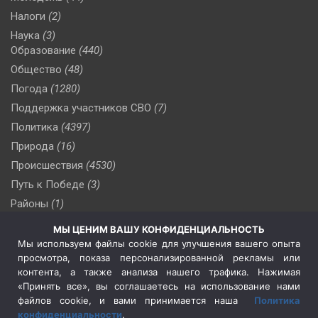
Налоги
(2)
Наука
(3)
Образование
(440)
Общество
(48)
Погода
(1280)
Поддержка участников СВО
(7)
Политика
(4397)
Природа
(16)
Происшествия
(4530)
Путь к Победе
(3)
Районы
(1)
Россия
(510)
МЫ ЦЕНИМ ВАШУ КОНФИДЕНЦИАЛЬНОСТЬ
Сельское хозяйство
(3)
Мы используем файлы cookie для улучшения вашего опыта
просмотра, показа персонализированной рекламы или
Социальная политика
(3)
контента, а также анализа нашего трафика. Нажимая
Спецоперация в Украине
(657)
«Принять все», вы соглашаетесь на использование нами
Спецоперация на Украине
(404)
файлов cookie, и вами принимается наша
Политика
конфиденциальности
.