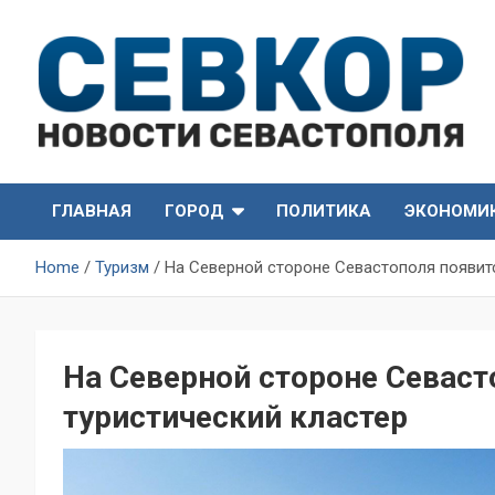
Skip
to
content
СевКор — Самые главные и актуальные новости
СевКор — Новости
Севастополя
ГЛАВНАЯ
ГОРОД
ПОЛИТИКА
ЭКОНОМИ
Севастополя
Home
Туризм
На Северной стороне Севастополя появитс
На Северной стороне Севаст
туристический кластер