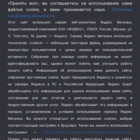
Спецоперация в Украине
(657)
«Принять все», вы соглашаетесь на использование нами
Спецоперация на Украине
(404)
файлов cookie, и вами принимается наша
Политика
конфиденциальности
.
Спорт
(740)
Этот сайт использует сервис веб-аналитики Яндекс Метрика,
Тема недели
(210)
предоставляемый компанией ООО «ЯНДЕКС», 119021, Россия, Москва, ул.
Терроризм
(1)
Л. Толстого, 16 (далее — Яндекс). Сервис Яндекс Метрика использует
Транспорт
(262)
технологию «cookie» — небольшие текстовые файлы, размещаемые на
компьютере пользователей с целью анализа их пользовательской
Туризм
(178)
активности.
Собранная при помощи cookie информация не может
Флот
(76)
идентифицировать вас, однако может помочь нам улучшить работу
Цены
(2)
нашего сайта. Информация об использовании вами данного сайта,
Школа и спорт
(2)
собранная при помощи cookie, будет передаваться Яндексу и храниться
на сервере Яндекса в ЕС и Российской Федерации. Яндекс будет
Экология
(8)
обрабатывать эту информацию для оценки использования вами сайта,
Экономика
(1172)
составления для нас отчетов о деятельности нашего сайта, и
предоставления других услуг. Яндекс обрабатывает эту информацию в
Мы в соцсетях
порядке, установленном в условиях использования сервиса Яндекс
Метрика.
Вы можете отказаться от использования cookies, выбрав
соответствующие настройки в браузере. Также вы можете использовать
инструмент —
https://yandex.ru/support/metrika/general/opt-out.html
.
Однако это может повлиять на работу некоторых функций сайта.