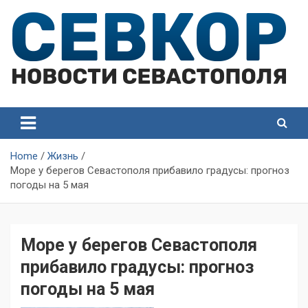
Skip
to
content
СевКор — Самые главные и актуальные новости
СевКор — Новости
Севастополя
Севастополя
Home
Жизнь
Море у берегов Севастополя прибавило градусы: прогноз
погоды на 5 мая
Море у берегов Севастополя
прибавило градусы: прогноз
погоды на 5 мая