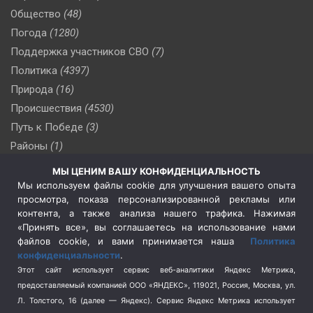
Общество
(48)
Погода
(1280)
Поддержка участников СВО
(7)
Политика
(4397)
Природа
(16)
Происшествия
(4530)
Путь к Победе
(3)
Районы
(1)
Россия
(510)
МЫ ЦЕНИМ ВАШУ КОНФИДЕНЦИАЛЬНОСТЬ
Сельское хозяйство
(3)
Мы используем файлы cookie для улучшения вашего опыта
просмотра, показа персонализированной рекламы или
Социальная политика
(3)
контента, а также анализа нашего трафика. Нажимая
Спецоперация в Украине
(657)
«Принять все», вы соглашаетесь на использование нами
Спецоперация на Украине
(404)
файлов cookie, и вами принимается наша
Политика
конфиденциальности
.
Спорт
(740)
Этот сайт использует сервис веб-аналитики Яндекс Метрика,
Тема недели
(210)
предоставляемый компанией ООО «ЯНДЕКС», 119021, Россия, Москва, ул.
Терроризм
(1)
Л. Толстого, 16 (далее — Яндекс). Сервис Яндекс Метрика использует