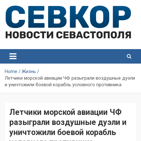
Skip
to
content
СевКор — Самые главные и актуальные новости
СевКор — Новости
Севастополя
Севастополя
Home
Жизнь
Летчики морской авиации ЧФ разыграли воздушные дуэли
и уничтожили боевой корабль условного противника
Летчики морской авиации ЧФ
разыграли воздушные дуэли и
уничтожили боевой корабль