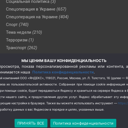
Социальная политика
(3)
Спецоперация в Украине
(657)
Спецоперация на Украине
(404)
Спорт
(740)
Тема недели
(210)
Терроризм
(1)
Транспорт
(262)
Туризм
(178)
МЫ ЦЕНИМ ВАШУ КОНФИДЕНЦИАЛЬНОСТЬ
Флот
(76)
росмотра, показа персонализированной рекламы или контента, а
Цены
(2)
принимается наша
Политика конфиденциальности
.
Школа и спорт
(2)
й компанией ООО «ЯНДЕКС», 119021, Россия, Москва, ул. Л. Толстого, 16 (далее — 
за их пользовательской активности.
Собранная при помощи cookie информация 
Экология
(8)
при помощи cookie, будет передаваться Яндексу и храниться на сервере Яндекса 
Экономика
(1172)
ости нашего сайта, и предоставления других услуг. Яндекс обрабатывает эту инф
твующие настройки в браузере. Также вы можете использовать инструмент —
https:
бработку данных о вас Яндексом в порядке и целях, указанных выше.
 2026
СевКор — Новости Севастополя
Политика конфиденци
ПРИНЯТЬ ВСЕ
Политика конфиденциальности