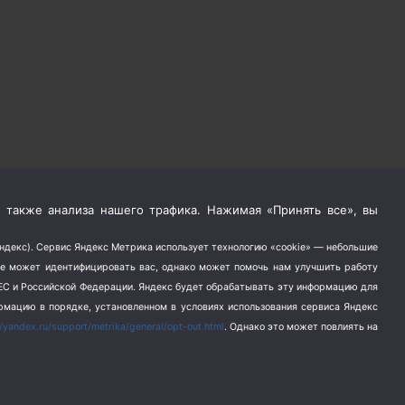
 также анализа нашего трафика. Нажимая «Принять все», вы
Яндекс). Сервис Яндекс Метрика использует технологию «cookie» — небольшие
не может идентифицировать вас, однако может помочь нам улучшить работу
в ЕС и Российской Федерации. Яндекс будет обрабатывать эту информацию для
ормацию в порядке, установленном в условиях использования сервиса Яндекс
//yandex.ru/support/metrika/general/opt-out.html
. Однако это может повлиять на
альности