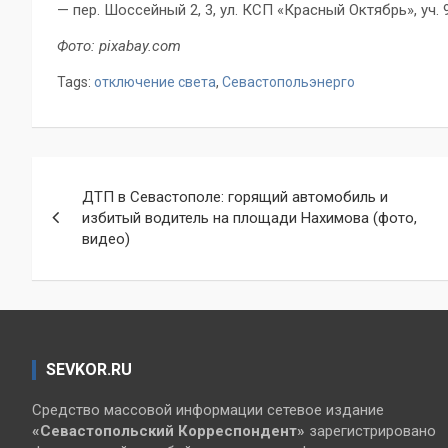
— пер. Шоссейный 2, 3, ул. КСП «Красный Октябрь», уч. 9
Фото: pixabay.com
Tags:
отключение света
,
Севастопольэнерго
Навигация
ДТП в Севастополе: горящий автомобиль и
по
избитый водитель на площади Нахимова (фото,
видео)
записям
SEVKOR.RU
Средство массовой информации сетевое издание
«Севастопольский
Корреспондент»
зарегистрировано