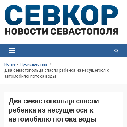
Skip
to
content
СевКор — Самые главные и актуальные новости
СевКор — Новости
Севастополя
Севастополя
Home
Происшествия
Два севастопольца спасли ребенка из несущегося к
автомобилю потока воды
Два севастопольца спасли
ребенка из несущегося к
автомобилю потока воды