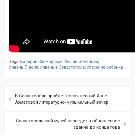
Tags:
Валерий Скоморохов
,
Зишан Эннанова
,
ливень 7 июня
,
ливень в Севастополе
,
спасение ребенка
Навигация
В Севастополе пройдет посвященный Анне
по
Ахматовой литературно-музыкальный вечер
записям
Севастопольский музей переедет в обновленное
здание до конца года