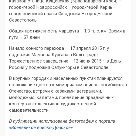
казаков станица Кущевская (Краснодарский край) –
город-герой Новороссийск – город-герой Керчь –
город воинской славы Феодосия – город–герой
Севастополь.
Общая протяженность маршрута – 1,3 тыс. км. Время в
пути – 57 дней.
Начало конного перехода — 17 апреля 2015 г. у
подножия Мамаева Кургана в Волгограде.
Торжественное завершение – 12 июня 2015 г. в День
России у подножия Сапун-горы в Севастополе.
В крупных городах и населенных пунктах планируется
возложение цветов к мемориалам воинов, погибших за
Отечество, встречи с казаками, ветеранами,
молодежью, кадетами, проведение праздничных
концертов коллективов художественной
самодеятельности.
В публикации использована фотография с портала
«Всевеликое войско Донское»