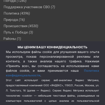
Погода
(1280)
Поддержка участников СВО
(7)
Политика
(4396)
Природа
(16)
Происшествия
(4530)
Путь к Победе
(3)
Районы
(1)
Россия
(510)
МЫ ЦЕНИМ ВАШУ КОНФИДЕНЦИАЛЬНОСТЬ
Сельское хозяйство
(3)
Мы используем файлы cookie для улучшения вашего опыта
просмотра, показа персонализированной рекламы или
Социальная политика
(3)
контента, а также анализа нашего трафика. Нажимая
Спецоперация в Украине
(657)
«Принять все», вы соглашаетесь на использование нами
Спецоперация на Украине
(404)
файлов cookie, и вами принимается наша
Политика
конфиденциальности
.
Спорт
(740)
Этот сайт использует сервис веб-аналитики Яндекс Метрика,
Тема недели
(210)
предоставляемый компанией ООО «ЯНДЕКС», 119021, Россия, Москва, ул.
Терроризм
(1)
Л. Толстого, 16 (далее — Яндекс). Сервис Яндекс Метрика использует
Транспорт
(262)
технологию «cookie» — небольшие текстовые файлы, размещаемые на
компьютере пользователей с целью анализа их пользовательской
Туризм
(178)