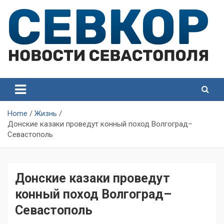
Skip
to
content
СевКор — Самые главные и актуальные новости
СевКор — Новости
Севастополя
Севастополя
Home
Жизнь
Донские казаки проведут конный поход Волгоград–
Севастополь
Донские казаки проведут
конный поход Волгоград–
Севастополь