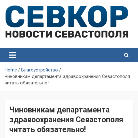
Skip
to
content
СевКор — Самые главные и актуальные новости
СевКор — Новости
Севастополя
Севастополя
Home
Благоустройство
Чиновникам департамента здравоохранения Севастополя
читать обязательно!
Чиновникам департамента
здравоохранения Севастополя
читать обязательно!