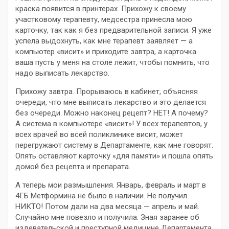
краска появится в принтерах. Прихожу к своему
участковому терапевту, медсестра принесла мою
карточку, так как я без предварительной записи. Я уже
успела выдохнуть, как мне терапевт заявляет — а
компьютер «висит» и приходите завтра, а карточка
ваша пусть у меня на столе лежит, чтобы помнить, что
надо выписать лекарство.
Прихожу завтра. Прорываюсь в кабинет, объясняя
очереди, что мне выписать лекарство и это делается
без очереди. Можно наконец рецепт? НЕТ! А почему?
А система в компьютере «висит»! У всех терапевтов, у
всех врачей во всей поликлинике висит, может
перегружают систему в Департаменте, как мне говорят.
Опять оставляют карточку «для памяти» и пошла опять
домой без рецепта и препарата.
А теперь мои размышления. Январь, февраль и март в
4ГБ Метформина не было в наличии. Не получил
НИКТО! Потом дали на два месяца — апрель и май.
Случайно мне повезло и получила. Зная заранее об
издевательской и преступной медицине Департамента