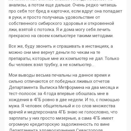
анализы, а потом еще дальше. Очень редко читаешь
про себя тот бред в карточке, если вдруг она попадает
в руки, и просто получаешь удовольствие от
собственного сибирского здоровья и откровенной
лжи, взятой с потолка. Я и дома могу себя лечить
прекрасно на своем компьютере такими методами.
Все же, буду звонить и спрашивать в инстанциях, а
можно они мне вернут деньги по чекам на те
препараты, которые мне их компьютер не дал. Только
бы человек взял трубку, а не компьютер…
Мои выводы весьма печальны на данное время и
сильно отличаются от победных лживых отчетов
Департамента. Выписка Метформина на два месяца и
тест-полосок за 4 года впервые обошлась мне в
хождения в 4ГБ ровно в две недели. И то, с помощью
мужа. Я человек общительный и со слов множества
врачей и медперсонала 4ГБ знаю не голословно, что
зарплаты у них просто мизерные, а сама 4ГБ имеет
огромную кредиторскую задолженность по вине
Департамента здравоохранения Севастополя.