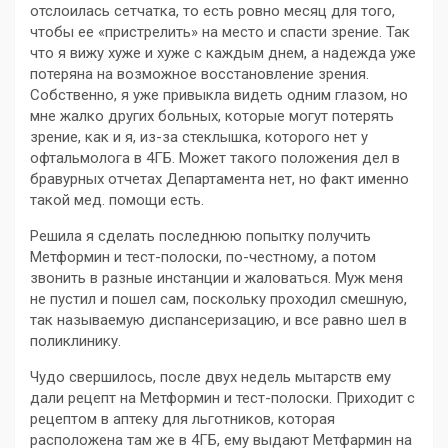
отслоилась сетчатка, то есть ровно месяц для того,
чтобы ее «пристрелить» на место и спасти зрение. Так
что я вижу хуже и хуже с каждым днем, а надежда уже
потеряна на возможное восстановление зрения.
Собственно, я уже привыкла видеть одним глазом, но
мне жалко других больных, которые могут потерять
зрение, как и я, из-за стеклышка, которого нет у
офтальмолога в 4ГБ. Может такого положения дел в
бравурных отчетах Департамента нет, но факт именно
такой мед. помощи есть.
Решила я сделать последнюю попытку получить
Метформин и тест-полоски, по-честному, а потом
звонить в разные инстанции и жаловаться. Муж меня
не пустил и пошел сам, поскольку проходил смешную,
так называемую диспансеризацию, и все равно шел в
поликлинику.
Чудо свершилось, после двух недель мытарств ему
дали рецепт на Метформин и тест-полоски. Приходит с
рецептом в аптеку для льготников, которая
расположена там же в 4ГБ, ему выдают Метфармин на