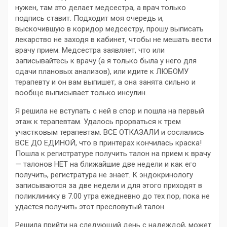
нужен, там это делает медсестра, а врач только
подпись ставит. Подходит моя очередь и,
выскочившую в коридор медсестру, прошу выписать
лекарство не заходя в кабинет, чтобы не мешать вести
врачу прием. Медсестра заявляет, что или
записывайтесь к врачу (а я только была у него для
сдачи плановых анализов), или идите к ЛЮБОМУ
терапевту и он вам выпишет, а она занята сильно и
вообще выписывает только инсулин.
Я решила не вступать с ней в спор и пошла на первый
этаж к терапевтам. Удалось прорваться к трем
участковым терапевтам. ВСЕ ОТКАЗАЛИ и сослались
ВСЕ ДО ЕДИНОЙ, что в принтерах кончилась краска!
Пошла к регистратуре получить талон на прием к врачу
— талонов НЕТ на ближайшие две недели и как его
получить, регистратура не знает. К эндокринологу
записываются за две недели и для этого приходят в
поликлинику в 7.00 утра ежедневно до тех пор, пока не
удастся получить этот пресловутый талон.
Решила прийти на следующий день с надеждой, может