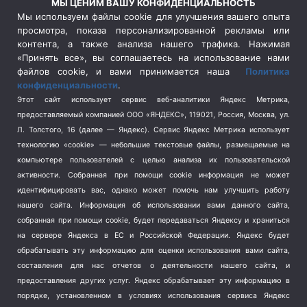
МЫ ЦЕНИМ ВАШУ КОНФИДЕНЦИАЛЬНОСТЬ
Сельское хозяйство
(3)
Мы используем файлы cookie для улучшения вашего опыта
просмотра, показа персонализированной рекламы или
Социальная политика
(3)
контента, а также анализа нашего трафика. Нажимая
Спецоперация в Украине
(657)
«Принять все», вы соглашаетесь на использование нами
Спецоперация на Украине
(404)
файлов cookie, и вами принимается наша
Политика
конфиденциальности
.
Спорт
(740)
Этот сайт использует сервис веб-аналитики Яндекс Метрика,
Тема недели
(210)
предоставляемый компанией ООО «ЯНДЕКС», 119021, Россия, Москва, ул.
Терроризм
(1)
Л. Толстого, 16 (далее — Яндекс). Сервис Яндекс Метрика использует
Транспорт
(262)
технологию «cookie» — небольшие текстовые файлы, размещаемые на
компьютере пользователей с целью анализа их пользовательской
Туризм
(178)
активности.
Собранная при помощи cookie информация не может
Флот
(76)
идентифицировать вас, однако может помочь нам улучшить работу
Цены
(2)
нашего сайта. Информация об использовании вами данного сайта,
Школа и спорт
(2)
собранная при помощи cookie, будет передаваться Яндексу и храниться
на сервере Яндекса в ЕС и Российской Федерации. Яндекс будет
Экология
(8)
обрабатывать эту информацию для оценки использования вами сайта,
Экономика
(1172)
составления для нас отчетов о деятельности нашего сайта, и
предоставления других услуг. Яндекс обрабатывает эту информацию в
Мы в соцсетях
порядке, установленном в условиях использования сервиса Яндекс