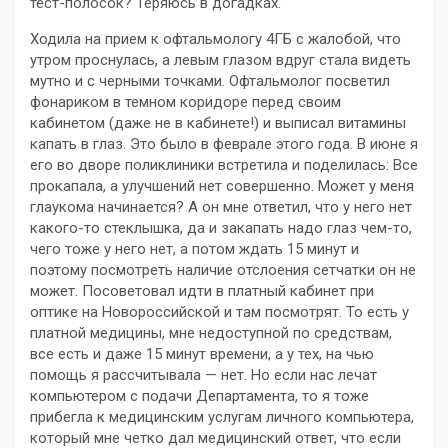
тест-полосок? Теряюсь в догадках.
Ходила на прием к офтальмологу 4ГБ с жалобой, что
утром проснулась, а левым глазом вдруг стала видеть
мутно и с черными точками. Офтальмолог посветил
фонариком в темном коридоре перед своим
кабинетом (даже не в кабинете!) и выписал витамины
капать в глаз. Это было в феврале этого года. В июне я
его во дворе поликлиники встретила и поделилась: Все
прокапала, а улучшений нет совершенно. Может у меня
глаукома начинается? А он мне ответил, что у него нет
какого-то стеклышка, да и закапать надо глаз чем-то,
чего тоже у него нет, а потом ждать 15 минут и
поэтому посмотреть наличие отслоения сетчатки он не
может. Посоветовал идти в платный кабинет при
оптике на Новороссийской и там посмотрят. То есть у
платной медицины, мне недоступной по средствам,
все есть и даже 15 минут времени, а у тех, на чью
помощь я рассчитывала — нет. Но если нас лечат
компьютером с подачи Департамента, то я тоже
прибегла к медицинским услугам личного компьютера,
который мне четко дал медицинский ответ, что если