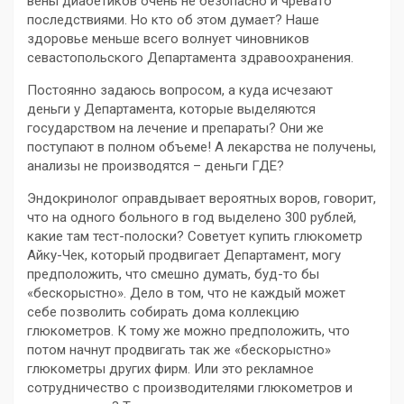
вены диабетиков очень не безопасно и чревато
последствиями. Но кто об этом думает? Наше
здоровье меньше всего волнует чиновников
севастопольского Департамента здравоохранения.
Постоянно задаюсь вопросом, а куда исчезают
деньги у Департамента, которые выделяются
государством на лечение и препараты? Они же
поступают в полном объеме! А лекарства не получены,
анализы не производятся – деньги ГДЕ?
Эндокринолог оправдывает вероятных воров, говорит,
что на одного больного в год выделено 300 рублей,
какие там тест-полоски? Советует купить глюкометр
Айку-Чек, который продвигает Департамент, могу
предположить, что смешно думать, буд-то бы
«бескорыстно». Дело в том, что не каждый может
себе позволить собирать дома коллекцию
глюкометров. К тому же можно предположить, что
потом начнут продвигать так же «бескорыстно»
глюкометры других фирм. Или это рекламное
сотрудничество с производителями глюкометров и