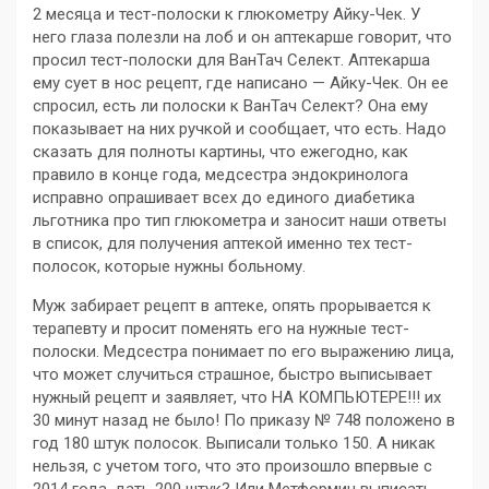
2 месяца и тест-полоски к глюкометру Айку-Чек. У
него глаза полезли на лоб и он аптекарше говорит, что
просил тест-полоски для ВанТач Селект. Аптекарша
ему сует в нос рецепт, где написано — Айку-Чек. Он ее
спросил, есть ли полоски к ВанТач Селект? Она ему
показывает на них ручкой и сообщает, что есть. Надо
сказать для полноты картины, что ежегодно, как
правило в конце года, медсестра эндокринолога
исправно опрашивает всех до единого диабетика
льготника про тип глюкометра и заносит наши ответы
в список, для получения аптекой именно тех тест-
полосок, которые нужны больному.
Муж забирает рецепт в аптеке, опять прорывается к
терапевту и просит поменять его на нужные тест-
полоски. Медсестра понимает по его выражению лица,
что может случиться страшное, быстро выписывает
нужный рецепт и заявляет, что НА КОМПЬЮТЕРЕ!!! их
30 минут назад не было! По приказу № 748 положено в
год 180 штук полосок. Выписали только 150. А никак
нельзя, с учетом того, что это произошло впервые с